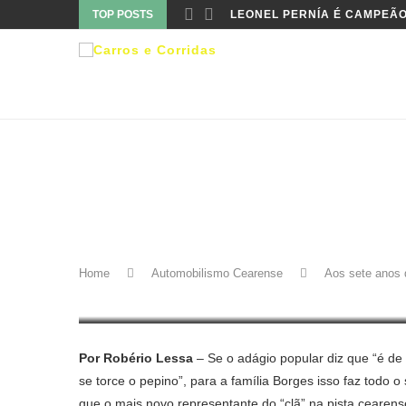
TOP POSTS
LEONEL PERNÍA É CAMPEÃO
Automobilismo Cearense
Cekart
Kart
Kart C
AOS SETE ANOS DE IDADE
ESTREIA NO CEARENSE DE
Home
Automobilismo Cearense
Aos sete anos 
22 de março de 2026
Por Robério Lessa
– Se o adágio popular diz que “é d
se torce o pepino”, para a família Borges isso faz todo o 
que o mais novo representante do “clã” na pista cearen