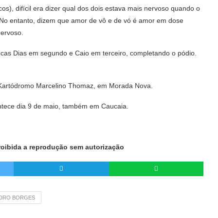
os), difícil era dizer qual dos dois estava mais nervoso quando o
. No entanto, dizem que amor de vô e de vó é amor em dose
nervoso.
Lucas Dias em segundo e Caio em terceiro, completando o pódio.
o Kartódromo Marcelino Thomaz, em Morada Nova.
tece dia 9 de maio, também em Caucaia.
Proibida a reprodução sem autorização
DRO BORGES