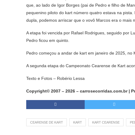
que, ao lado de Igor Borges (pai de Pedro e filho de Marc
pequenino piloto do kart número quatro estava na pista
dupla, podemos arriscar que o vovô Marcos era o mais 
A etapa foi vencida por Rafael Rodrigues, seguido por 
Pedro ficou em quinto.
Pedro começou a andar de kart em janeiro de 2025, n
A segunda etapa do Campeonato Cearense de Kart acon
Texto e Fotos – Robério Lessa
Copyright© 2007 – 2026 – carrosecorridas.com.br | 
CEARENSE DE KART
KART
KART CEARENSE
PE