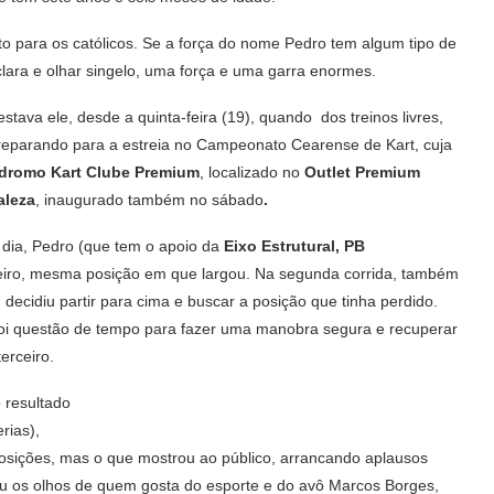
to para os católicos. Se a força do nome Pedro tem algum tipo de
lara e olhar singelo, uma força e uma garra enormes.
estava ele, desde a quinta-feira (19), quando dos treinos livres,
reparando para a estreia no Campeonato Cearense de Kart, cuja
dromo Kart Clube Premium
, localizado no
Outlet Premium
aleza
, inaugurado também no sábado
.
 dia, Pedro (que tem o apoio da
Eixo Estrutural, PB
rceiro, mesma posição em que largou. Na segunda corrida, também
 decidiu partir para cima e buscar a posição que tinha perdido.
foi questão de tempo para fazer uma manobra segura e recuperar
erceiro.
 resultado
rias),
osições, mas o que mostrou ao público, arrancando aplausos
u os olhos de quem gosta do esporte e do avô Marcos Borges,