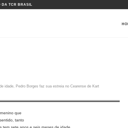
 DA TCR BRASIL
HO
earense
, PEDRO BORGES FAZ SUA
 KART
de idade, Pedro Borges faz sua estreia no Cearense de Kart
e menino que
sentido, tanto
se tem sete anos e seis meses de idade.