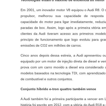
Tecnologias visam o máximo de eficiência do motor
Em 2001, um inovador motor V8 equipou o Audi R8. O s
propulsor, melhorou sua capacidade de resposta
capacidade do motor para ligar imediatamente, reduzi
paradas de box. Assim, logo após a primeira vitória 
clientes da Audi tiveram acesso aos primeiros mode
princípio de funcionamento que logo evoluiu para gr
emissões de CO2 em milhões de carros.
Cinco anos depois dessa estreia, a Audi apresentou ou
equipado por um motor de injeção direta de diesel e v
prova com um carro movido a diesel era considerado u
modelos baseados na tecnologia TDI, com aprendizado e e
de combustível e outros conjuntos.
Conjunto híbrido e-tron quattro também vence
A Audi também foi a primeira participante a vencer em
história foi escrito em 2012, com a vitória do Audi R18 e