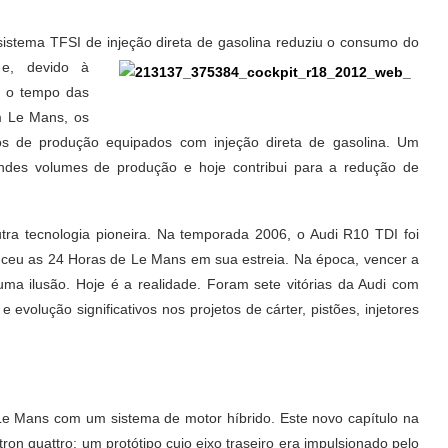
istema TFSI de injeção direta de gasolina reduziu o consumo do
 e, devido à
u o tempo das
em Le Mans, os
los de produção equipados com injeção direta de gasolina. Um
andes volumes de produção e hoje contribui para a redução de
tra tecnologia pioneira. Na temporada 2006, o Audi R10 TDI foi
enceu as 24 Horas de Le Mans em sua estreia. Na época, vencer a
ma ilusão. Hoje é a realidade. Foram sete vitórias da Audi com
volução significativos nos projetos de cárter, pistões, injetores
 Le Mans com um sistema de motor híbrido. Este novo capítulo na
-tron quattro: um protótipo cujo eixo traseiro era impulsionado pelo