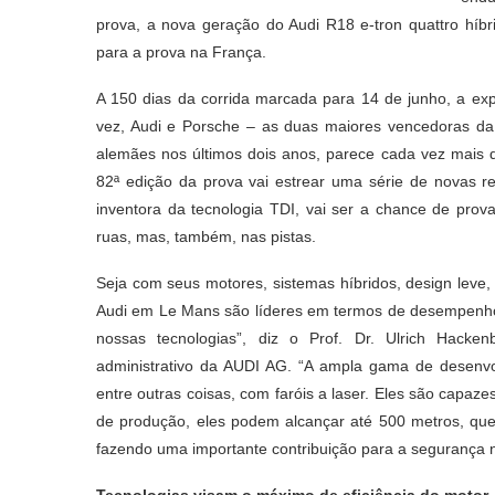
prova, a nova geração do Audi R18 e-tron quattro híbr
para a prova na França.
A 150 dias da corrida marcada para 14 de junho, a expe
vez, Audi e Porsche – as duas maiores vencedoras da 
alemães nos últimos dois anos, parece cada vez mais di
82ª edição da prova vai estrear uma série de novas re
inventora da tecnologia TDI, vai ser a chance de prov
ruas, mas, também, nas pistas.
Seja com seus motores, sistemas híbridos, design leve
Audi em Le Mans são líderes em termos de desempenho e
nossas tecnologias”, diz o Prof. Dr. Ulrich Hacke
administrativo da AUDI AG. “A ampla gama de desenvo
entre outras coisas, com faróis a laser. Eles são capaz
de produção, eles podem alcançar até 500 metros, que
fazendo uma importante contribuição para a segurança na