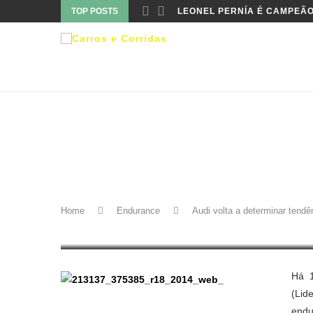
TOP POSTS
LEONEL PERNÍA É CAMPEÃO
Endurance
AUDI VOLTA A DETERMINA
Home
Endurance
Audi volta a determinar tend
16 de janeiro de 2014
Há 1
(Lid
endu