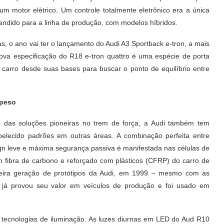
m motor elétrico. Um controle totalmente eletrônico era a única
pandido para a linha de produção, com modelos híbridos.
s, o ano vai ter o lançamento do Audi A3 Sportback e-tron, a mais
ova especificação do R18 e-tron quattro é uma espécie de porta
carro desde suas bases para buscar o ponto de equilíbrio entre
 peso
 das soluções pioneiras no trem de força, a Audi também tem
belecido padrões em outras áreas. A combinação perfeita entre
gn leve e máxima segurança passiva é manifestada nas células de
 fibra de carbono e reforçado com plásticos (CFRP) do carro de
ira geração de protótipos da Audi, em 1999 – mesmo com as
al já provou seu valor em veículos de produção e foi usado em
 tecnologias de iluminação. As luzes diurnas em LED do Aud R10