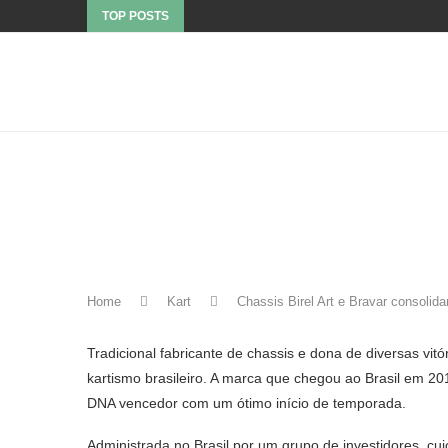
TOP POSTS
Home
Kart
Chassis Birel Art e Bravar consolid
Tradicional fabricante de chassis e dona de diversas vitó
kartismo brasileiro. A marca que chegou ao Brasil em 2
DNA vencedor com um ótimo início de temporada.
Administrada no Brasil por um grupo de investidores, cu