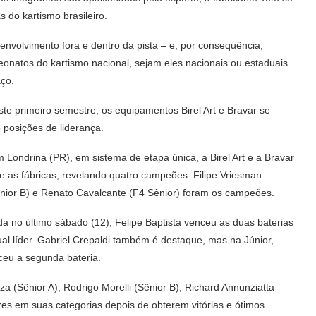
 do kartismo brasileiro.
volvimento fora e dentro da pista – e, por consequência,
onatos do kartismo nacional, sejam eles nacionais ou estaduais
ço.
ste primeiro semestre, os equipamentos Birel Art e Bravar se
 posições de liderança.
 Londrina (PR), em sistema de etapa única, a Birel Art e a Bravar
e as fábricas, revelando quatro campeões. Filipe Vriesman
ênior B) e Renato Cavalcante (F4 Sênior) foram os campeões.
a no último sábado (12), Felipe Baptista venceu as duas baterias
al líder. Gabriel Crepaldi também é destaque, mas na Júnior,
ceu a segunda bateria.
a (Sênior A), Rodrigo Morelli (Sênior B), Richard Annunziatta
eres em suas categorias depois de obterem vitórias e ótimos