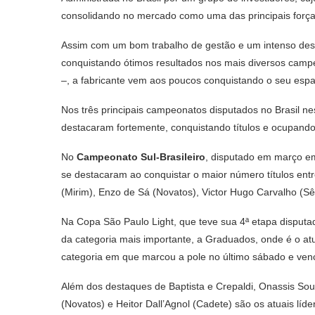
consolidando no mercado como uma das principais forças
Assim com um bom trabalho de gestão e um intenso desen
conquistando ótimos resultados nos mais diversos campe
–, a fabricante vem aos poucos conquistando o seu espa
Nos três principais campeonatos disputados no Brasil ne
destacaram fortemente, conquistando títulos e ocupando
No
Campeonato Sul-Brasileiro
, disputado em março em
se destacaram ao conquistar o maior número títulos entr
(Mirim), Enzo de Sá (Novatos), Victor Hugo Carvalho (S
Na Copa São Paulo Light, que teve sua 4ª etapa disputad
da categoria mais importante, a Graduados, onde é o atu
categoria em que marcou a pole no último sábado e ven
Além dos destaques de Baptista e Crepaldi, Onassis Souz
(Novatos) e Heitor Dall’Agnol (Cadete) são os atuais líd