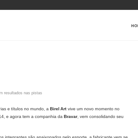
HO
am resultados nas pistas
rias e títulos no mundo, a
Birel Art
vive um novo momento no
014, e agora tem a companhia da
Bravar
, vem consolidando seu
jos integrantes são apaixonados pelo esporte, a fabricante vem se