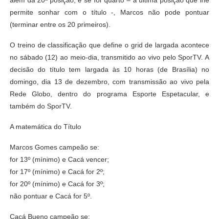
além da 20ª posição; e se for quarto – a última posição que lhe
permite sonhar com o título -, Marcos não pode pontuar
(terminar entre os 20 primeiros).
O treino de classificação que define o grid de largada acontece
no sábado (12) ao meio-dia, transmitido ao vivo pelo SporTV. A
decisão do título tem largada às 10 horas (de Brasília) no
domingo, dia 13 de dezembro, com transmissão ao vivo pela
Rede Globo, dentro do programa Esporte Espetacular, e
também do SporTV.
A matemática do Título
Marcos Gomes campeão se:
for 13º (mínimo) e Cacá vencer;
for 17º (mínimo) e Cacá for 2º;
for 20º (mínimo) e Cacá for 3º;
não pontuar e Cacá for 5º.
Cacá Bueno campeão se: