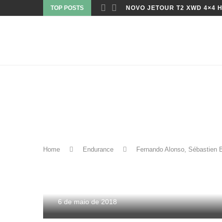
TOP POSTS
NOVO JETOUR T2 XWD 4×4 H
Endurance
Home
Endurance
Fernando Alonso, Sébastien
FERNANDO ALONSO, SÉBAS
NAKAJIMA VENCEM AS SEIS
FRANCORCHAMPS
6 de maio de 2018