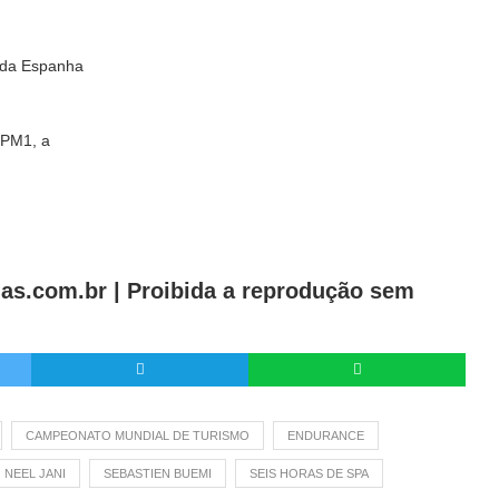
 da Espanha
LPM1, a
as.com.br |
Proibida a reprodução sem
CAMPEONATO MUNDIAL DE TURISMO
ENDURANCE
NEEL JANI
SEBASTIEN BUEMI
SEIS HORAS DE SPA