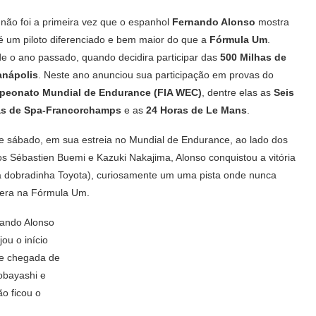
 não foi a primeira vez que o espanhol
Fernando Alonso
mostra
é um piloto diferenciado e bem maior do que a
Fórmula Um
.
e o ano passado, quando decidira participar das
500 Milhas de
anápolis
. Neste ano anunciou sua participação em provas do
eonato Mundial de Endurance (FIA WEC)
, dentre elas as
Seis
as de Spa-Francorchamps
e as
24 Horas de Le Mans
.
e sábado, em sua estreia no Mundial de Endurance, ao lado dos
tos Sébastien Buemi e Kazuki Nakajima, Alonso conquistou a vitória
 dobradinha Toyota), curiosamente um uma pista onde nunca
era na Fórmula Um.
ando Alonso
jou o início
de chegada de
obayashi e
o ficou o