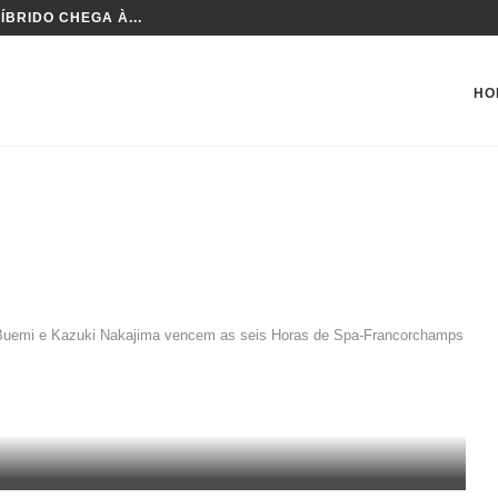
ÍBRIDO CHEGA À...
HO
 Buemi e Kazuki Nakajima vencem as seis Horas de Spa-Francorchamps
TIEN BUEMI E KAZUKI
 HORAS DE SPA-