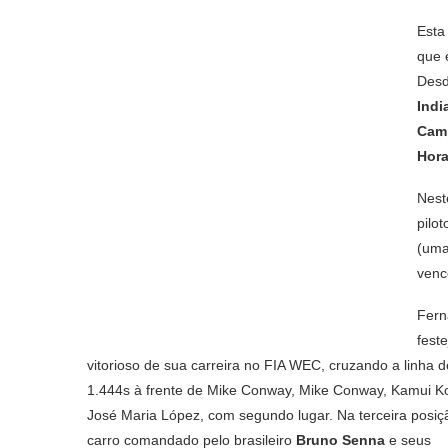
Esta
que 
Desd
Indi
Camp
Hor
Nest
pilo
(uma
venc
Fern
feste
vitorioso de sua carreira no FIA WEC, cruzando a linha 
1.444s à frente de Mike Conway, Mike Conway, Kamui K
José Maria López, com segundo lugar. Na terceira posiçã
carro comandado pelo brasileiro
Bruno Senna
e seus