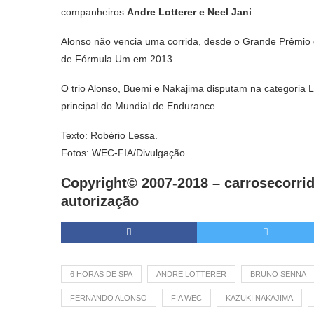
companheiros
Andre Lotterer e
Neel Jani
.
Alonso não vencia uma corrida, desde o Grande Prêmio
de Fórmula Um em 2013.
O trio Alonso, Buemi e Nakajima disputam na categoria 
principal do Mundial de Endurance.
Texto: Robério Lessa.
Fotos: WEC-FIA/Divulgação.
Copyright© 2007-2018 –
carrosecorrid
autorização
6 HORAS DE SPA
ANDRE LOTTERER
BRUNO SENNA
FERNANDO ALONSO
FIA WEC
KAZUKI NAKAJIMA