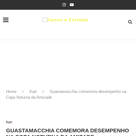
Home
Kart
Guastamacchia comemora desempenho na
Copa Noturna da Amizade
Kart
GUASTAMACCHIA COMEMORA DESEMPENHO