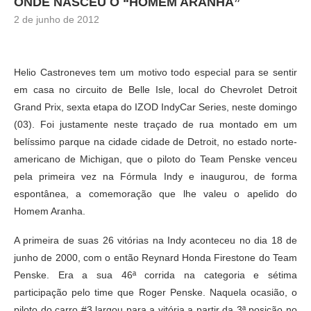
ONDE NASCEU O “HOMEM ARANHA”
2 de junho de 2012
Helio Castroneves tem um motivo todo especial para se sentir
em casa no circuito de Belle Isle, local do Chevrolet Detroit
Grand Prix, sexta etapa do IZOD IndyCar Series, neste domingo
(03). Foi justamente neste traçado de rua montado em um
belíssimo parque na cidade cidade de Detroit, no estado norte-
americano de Michigan, que o piloto do Team Penske venceu
pela primeira vez na Fórmula Indy e inaugurou, de forma
espontânea, a comemoração que lhe valeu o apelido do
Homem Aranha.
A primeira de suas 26 vitórias na Indy aconteceu no dia 18 de
junho de 2000, com o então Reynard Honda Firestone do Team
Penske. Era a sua 46ª corrida na categoria e sétima
participação pelo time que Roger Penske. Naquela ocasião, o
piloto do carro #3 largou para a vitória a partir da 3ª posição no