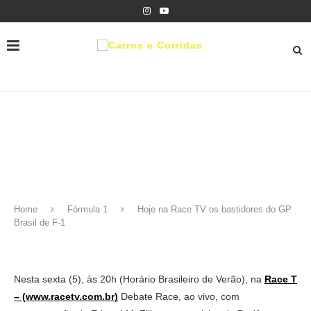
Home
Fórmula 1
Hoje na Race TV os bastidores do GP
Brasil de F-1
Nesta sexta (5), às 20h (Horário Brasileiro de Verão), na
Race T
– (www.racetv.com.br)
Debate Race, ao vivo, com