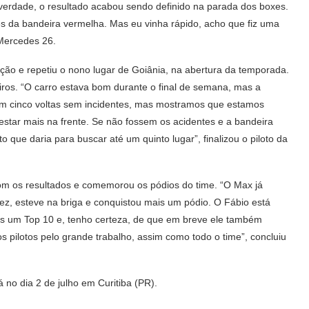
 verdade, o resultado acabou sendo definido na parada dos boxes.
es da bandeira vermelha. Mas eu vinha rápido, acho que fiz uma
 Mercedes 26.
ão e repetiu o nono lugar de Goiânia, na abertura da temporada.
iros. “O carro estava bom durante o final de semana, mas a
em cinco voltas sem incidentes, mas mostramos que estamos
estar mais na frente. Se não fossem os acidentes e a bandeira
 que daria para buscar até um quinto lugar”, finalizou o piloto da
com os resultados e comemorou os pódios do time. “O Max já
vez, esteve na briga e conquistou mais um pódio. O Fábio está
ais um Top 10 e, tenho certeza, de que em breve ele também
s pilotos pelo grande trabalho, assim como todo o time”, concluiu
no dia 2 de julho em Curitiba (PR).