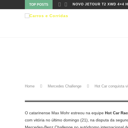
TOP POSTS
LEONEL PERNÍA É CAMPEÃO
Mercedes Challenge
HOT CAR CONQUISTA VITÓR
Home
Mercedes Challenge
Hot Car conquista 
21 de maio de 2017
O catarinense Max Mohr estreou na equipe
Hot Car Rac
com vitória no último domingo (21), na disputa da segun
Mercedes-Benz Challenge no autódromo internacional de