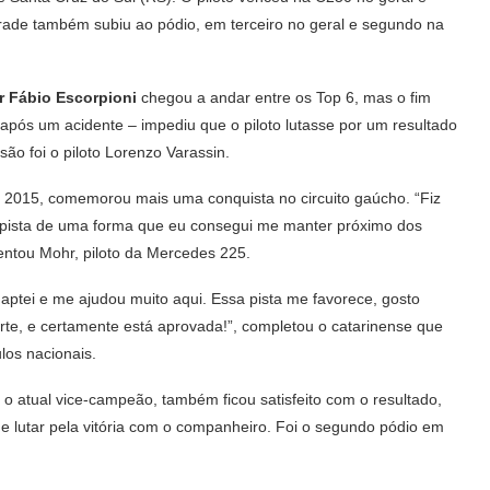
ade também subiu ao pódio, em terceiro no geral e segundo na
r Fábio Escorpioni
chegou a andar entre os Top 6, mas o fim
pós um acidente – impediu que o piloto lutasse por um resultado
ão foi o piloto Lorenzo Varassin.
 2015, comemorou mais uma conquista no circuito gaúcho. “Fiz
 pista de uma forma que eu consegui me manter próximo dos
entou Mohr, piloto da Mercedes 225.
tei e me ajudou muito aqui. Essa pista me favorece, gosto
te, e certamente está aprovada!”, completou o catarinense que
los nacionais.
é o atual vice-campeão, também ficou satisfeito com o resultado,
e lutar pela vitória com o companheiro. Foi o segundo pódio em