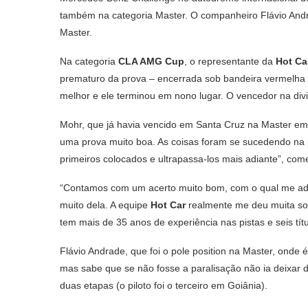
também na categoria Master. O companheiro Flávio Andr
Master.
Na categoria
CLA AMG Cup
, o representante da
Hot Ca
prematuro da prova – encerrada sob bandeira vermelha a
melhor e ele terminou em nono lugar. O vencedor na divis
Mohr, que já havia vencido em Santa Cruz na Master em
uma prova muito boa. As coisas foram se sucedendo na
primeiros colocados e ultrapassa-los mais adiante”, com
“Contamos com um acerto muito bom, com o qual me adap
muito dela. A equipe
Hot Car
realmente me deu muita sor
tem mais de 35 anos de experiência nas pistas e seis títu
Flávio Andrade, que foi o pole position na Master, onde 
mas sabe que se não fosse a paralisação não ia deixar d
duas etapas (o piloto foi o terceiro em Goiânia).