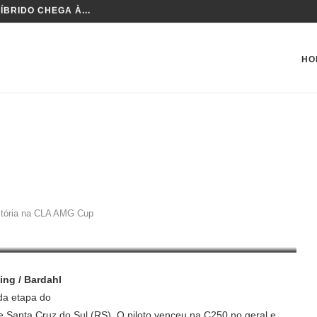
 DA TCR BRASIL
HO
IA NA CLA AMG CUP
vitória na CLA AMG Cup
ing / Bardahl
da etapa do
 Santa Cruz do Sul (RS). O piloto venceu na C250 no geral e