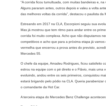
“A corrida ficou tumultuada, com muitas bandeiras e, na
Alguns pararam antes, outros depois e valeu a volta ant
das melhores voltas da corrida”, destacou o paulista da
Estreando em 2017 na CLA, Escorpioni seguiu sua evoluç
Mas já mostrou que tem ritmo para andar entre os prime
corrida foi muito complexa. Acho que não disputamos n
competitivos e acho que para a próxima etapa já vamos 
vermelha que encerrou a prova antes do previsto, acredito
Mercedes 55.
O chefe da equipe, Amadeu Rodrigues, ficou satisfeito 
estrou na equipe com o pé direito e o Flávio, mais uma 
evoluindo, andou entre os seis primeiros, conquistou m
estará brigando pelo pódio na CLA. Queria parabenizar o
o comandante da Hot Car.
A terceira etapa do Mercedes Benz Challenge acontecerá 