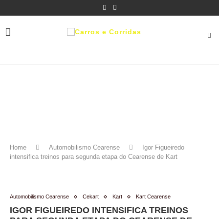
Home
Automobilismo Cearense
Igor Figueiredo
intensifica treinos para segunda etapa do Cearense de Kart
Automobilismo Cearense
Cekart
Kart
Kart Cearense
IGOR FIGUEIREDO INTENSIFICA TREINOS