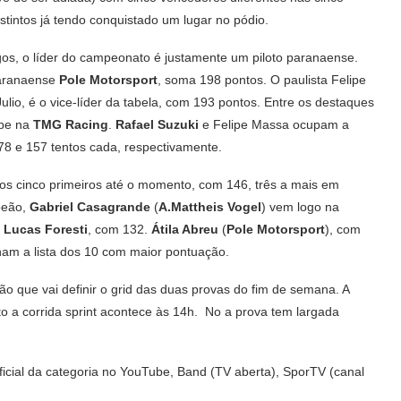
tintos já tendo conquistado um lugar no pódio.
gos, o líder do campeonato é justamente um piloto paranaense.
paranaense
Pole Motorsport
, soma 198 pontos. O paulista Felipe
ulio, é o vice-líder da tabela, com 193 pontos. Entre os destaques
ipe na
TMG Racing
.
Rafael Suzuki
e Felipe Massa ocupam a
8 e 157 tentos cada, respectivamente.
dos cinco primeiros até o momento, com 146, três a mais em
peão,
Gabriel Casagrande
(
A.Mattheis Vogel
) vem logo na
e
Lucas Foresti
, com 132.
Átila Abreu
(
Pole Motorsport
), com
am a lista dos 10 com maior pontuação.
ão que vai definir o grid das duas provas do fim de semana. A
a corrida sprint acontece às 14h. No a prova tem largada
oficial da categoria no YouTube, Band (TV aberta), SporTV (canal