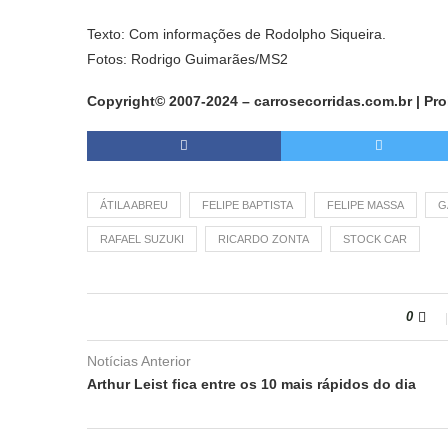
Texto: Com informações de Rodolpho Siqueira.
Fotos: Rodrigo Guimarães/MS2
Copyright© 2007-2024 – carrosecorridas.com.br | Pr
ÁTILA ABREU
FELIPE BAPTISTA
FELIPE MASSA
G
RAFAEL SUZUKI
RICARDO ZONTA
STOCK CAR
0
Notícias Anterior
Arthur Leist fica entre os 10 mais rápidos do dia