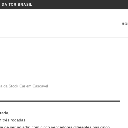
 DA TCR BRASIL
HO
IDERANÇA DA STOCK CAR EM
ça da Stock Car em Cascavel
rada,
m três rodadas
eve de ser adiada) com cinco vencedores diferentes nas cinco