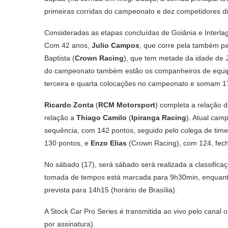
primeiras corridas do campeonato e dez competidores dis
Consideradas as etapas concluídas de Goiânia e Interla
Com 42 anos,
Julio Campos
, que corre pela também 
Baptista (
Crown Racing
), que tem metade da idade de J
do campeonato também estão os companheiros de equ
terceira e quarta colocações no campeonato e somam 17
Ricardo Zonta
(
RCM Motorsport
) completa a relação 
relação a
Thiago Camilo
(
Ipiranga Racing
). Atual cam
sequência, com 142 pontos, seguido pelo colega de tim
130 pontos, e
Enzo Elias
(Crown Racing), com 124, fech
No sábado (17), será sábado será realizada a classificaç
tomada de tempos está marcada para 9h30min, enquanto 
prevista para 14h15 (horário de Brasília).
A Stock Car Pro Series é transmitida ao vivo pelo canal 
por assinatura).