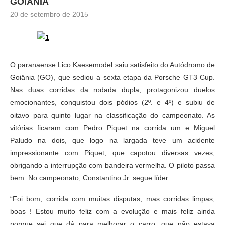
GOIÂNIA
20 de setembro de 2015
O paranaense Lico Kaesemodel saiu satisfeito do Autódromo de
Goiânia (GO), que sediou a sexta etapa da Porsche GT3 Cup.
Nas duas corridas da rodada dupla, protagonizou duelos
emocionantes, conquistou dois pódios (2º. e 4º) e subiu de
oitavo para quinto lugar na classificação do campeonato. As
vitórias ficaram com Pedro Piquet na corrida um e Miguel
Paludo na dois, que logo na largada teve um acidente
impressionante com Piquet, que capotou diversas vezes,
obrigando a interrupção com bandeira vermelha. O piloto passa
bem. No campeonato, Constantino Jr. segue líder.
“Foi bom, corrida com muitas disputas, mas corridas limpas,
boas ! Estou muito feliz com a evolução e mais feliz ainda
porque sei que dá para melhorar o carro, que não estava