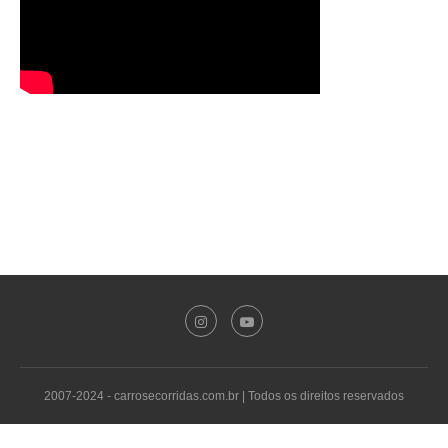
2007-2024 - carrosecorridas.com.br | Todos os direitos reservados