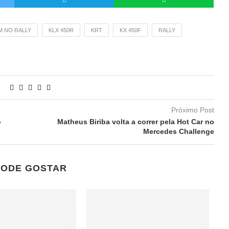
M NO RALLY
KLX 450R
KRT
KX 450F
RALLY
Próximo Post
o
Matheus Biriba volta a correr pela Hot Car no
Mercedes Challenge
PODE GOSTAR