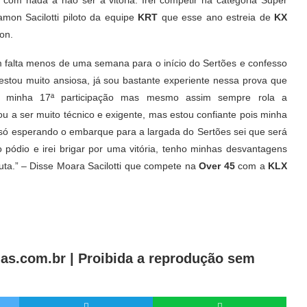
 com nada a não ser a vitória. Irei competir na categoria Super
amon Sacilotti piloto da equipe
KRT
que esse ano estreia de
KX
on.
 falta menos de uma semana para o início do Sertões e confesso
estou muito ansiosa, já sou bastante experiente nessa prova que
é minha 17ª participação mas mesmo assim sempre rola a
u a ser muito técnico e exigente, mas estou confiante pois minha
 só esperando o embarque para a largada do Sertões sei que será
 pódio e irei brigar por uma vitória, tenho minhas desvantagens
ta.” – Disse Moara Sacilotti que compete na
Over 45
com a
KLX
as.com.br |
Proibida a reprodução sem