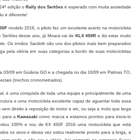
 24ª edição o
Rally dos Sertões
é esperado com muita ansiedade
o é diferente!
50F
modelo 2016, o piloto fez um excelente acerto na motocicleta
o Sertões desse ano, já Moara vai de
KLX 450R
e diz estar muito
te. Os irmãos Sacilotti são uns dos pilotos mais bem preparados
ga pela vitória em suas categorias a bordo de suas motocicletas
dia 03/09 em Goiânia GO e a chegada no dia 10/09 em Palmas TO,
eciais (trechos cronometrados).
al, é uma conquista de toda uma equipe e principalmente de uma
trutura e uma motocicleta excelente capaz de aguentar toda essa
sem direito a reposição de motor e etc, ou seja a moto que larga
e para a
Kawasaki
como marca e estamos prontos para inicia-lo
s estou 100% e vou de KX 450F 2016 uma motocicleta que está
todos os anos e dessa vez estou realmente pronto para a briga, a