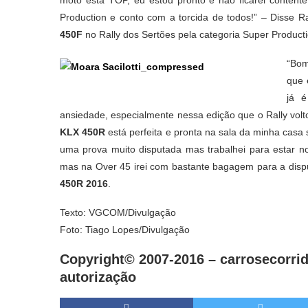
moto está TOP, eu estou pronto e não ficarei contente
Production e conto com a torcida de todos!” – Disse R
450F
no Rally dos Sertões pela categoria Super Producti
“Bom
que 
já 
ansiedade, especialmente nessa edição que o Rally volto
KLX 450R
está perfeita e pronta na sala da minha casa
uma prova muito disputada mas trabalhei para estar no
mas na Over 45 irei com bastante bagagem para a dispu
450R 2016
.
Texto: VGCOM/Divulgação
Foto: Tiago Lopes/Divulgação
Copyright© 2007-2016 –
carrosecorrid
autorização