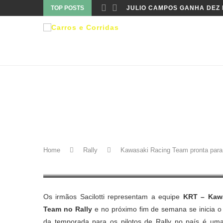
TOP POSTS
JULIO CAMPOS GANHA DEZ P
Rally
Rally dos Sertões
KAWASAKI RACING TEAM PR
RALLY DOS SERTÕES
Home
Rally
Kawasaki Racing Team pronta para 
30 de agosto de 2016
Os irmãos Sacilotti representam a equipe
KRT – Kaw
Team no Rally
e no próximo fim de semana se inicia o
da temporada para os pilotos de Rally no país é um