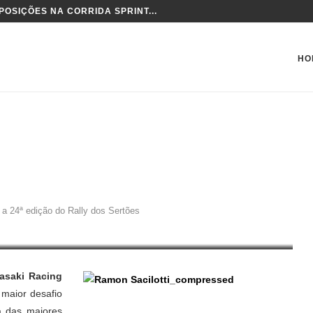
OSIÇÕES NA CORRIDA SPRINT...
HO
ONTA PARA A 24ª EDIÇÃO DO
a 24ª edição do Rally dos Sertões
asaki Racing
 maior desafio
a das maiores