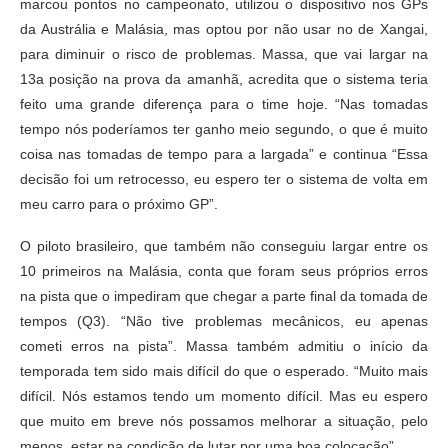
marcou pontos no campeonato, utilizou o dispositivo nos GPs
da Austrália e Malásia, mas optou por não usar no de Xangai,
para diminuir o risco de problemas. Massa, que vai largar na
13a posição na prova da amanhã, acredita que o sistema teria
feito uma grande diferença para o time hoje. “Nas tomadas
tempo nós poderíamos ter ganho meio segundo, o que é muito
coisa nas tomadas de tempo para a largada” e continua “Essa
decisão foi um retrocesso, eu espero ter o sistema de volta em
meu carro para o próximo GP”.
O piloto brasileiro, que também não conseguiu largar entre os
10 primeiros na Malásia, conta que foram seus próprios erros
na pista que o impediram que chegar a parte final da tomada de
tempos (Q3). “Não tive problemas mecânicos, eu apenas
cometi erros na pista”. Massa também admitiu o início da
temporada tem sido mais difícil do que o esperado. “Muito mais
difícil. Nós estamos tendo um momento difícil. Mas eu espero
que muito em breve nós possamos melhorar a situação, pelo
menos, estar na condição de lutar por uma boa colocação”.