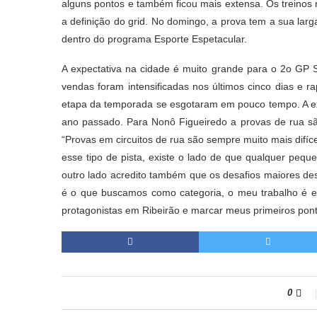
alguns pontos e também ficou mais extensa. Os treinos
a definição do grid. No domingo, a prova tem a sua lar
dentro do programa Esporte Espetacular.
A expectativa na cidade é muito grande para o 2o GP S
vendas foram intensificadas nos últimos cinco dias e ra
etapa da temporada se esgotaram em pouco tempo. A ex
ano passado. Para Nonô Figueiredo a provas de rua sã
“Provas em circuitos de rua são sempre muito mais difí
esse tipo de pista, existe o lado de que qualquer pequ
outro lado acredito também que os desafios maiores de
é o que buscamos como categoria, o meu trabalho é e
protagonistas em Ribeirão e marcar meus primeiros po
0