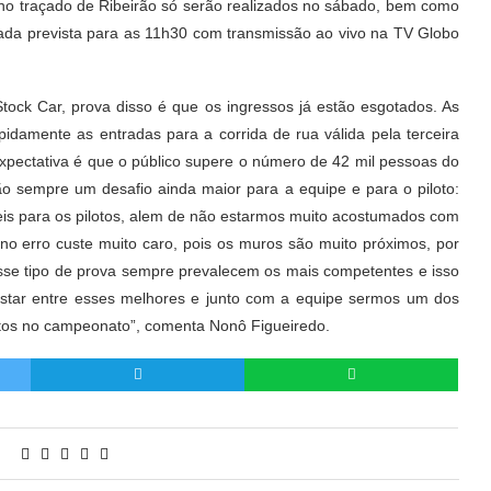
 no traçado de Ribeirão só serão realizados no sábado, bem como
gada prevista para as 11h30 com transmissão ao vivo na TV Globo
tock Car, prova disso é que os ingressos já estão esgotados. As
pidamente as entradas para a corrida de rua válida pela terceira
pectativa é que o público supere o número de 42 mil pessoas do
o sempre um desafio ainda maior para a equipe e para o piloto:
ceis para os pilotos, alem de não estarmos muito acostumados com
eno erro custe muito caro, pois os muros são muito próximos, por
sse tipo de prova sempre prevalecem os mais competentes e isso
star entre esses melhores e junto com a equipe sermos um dos
ntos no campeonato”, comenta Nonô Figueiredo.