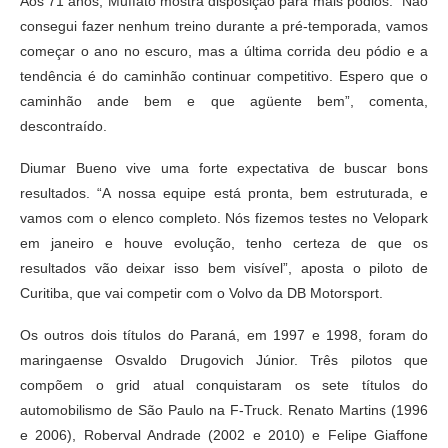
Aos 71 anos, Muffato mostra disposição para mais pódios. “Não
consegui fazer nenhum treino durante a pré-temporada, vamos
começar o ano no escuro, mas a última corrida deu pódio e a
tendência é do caminhão continuar competitivo. Espero que o
caminhão ande bem e que agüente bem”, comenta,
descontraído.
Diumar Bueno vive uma forte expectativa de buscar bons
resultados. “A nossa equipe está pronta, bem estruturada, e
vamos com o elenco completo. Nós fizemos testes no Velopark
em janeiro e houve evolução, tenho certeza de que os
resultados vão deixar isso bem visível”, aposta o piloto de
Curitiba, que vai competir com o Volvo da DB Motorsport.
Os outros dois títulos do Paraná, em 1997 e 1998, foram do
maringaense Osvaldo Drugovich Júnior. Três pilotos que
compõem o grid atual conquistaram os sete títulos do
automobilismo de São Paulo na F-Truck. Renato Martins (1996
e 2006), Roberval Andrade (2002 e 2010) e Felipe Giaffone