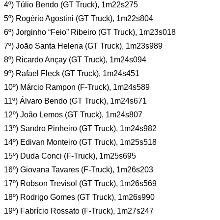
4º) Túlio Bendo (GT Truck), 1m22s275
5º) Rogério Agostini (GT Truck), 1m22s804
6º) Jorginho “Feio” Ribeiro (GT Truck), 1m23s018
7º) João Santa Helena (GT Truck), 1m23s989
8º) Ricardo Ançay (GT Truck), 1m24s094
9º) Rafael Fleck (GT Truck), 1m24s451
10º) Márcio Rampon (F-Truck), 1m24s589
11º) Álvaro Bendo (GT Truck), 1m24s671
12º) João Lemos (GT Truck), 1m24s807
13º) Sandro Pinheiro (GT Truck), 1m24s982
14º) Edivan Monteiro (GT Truck), 1m25s518
15º) Duda Conci (F-Truck), 1m25s695
16º) Giovana Tavares (F-Truck), 1m26s203
17º) Robson Trevisol (GT Truck), 1m26s569
18º) Rodrigo Gomes (GT Truck), 1m26s990
19º) Fabrício Rossato (F-Truck), 1m27s247