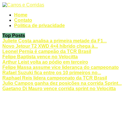
Home
Contato
Politica de privacidade
Top Posts
Juliete Costa analisa a primeira metade da F1...
Novo Jetour T2 XWD 4×4 híbrido chega à...
Leonel Pernía é campeão da TCR Brasil
Felipe Baptista vence no Velocitta
Arthur Leist volta ao pódio em terceiro
Felipe Massa assume vice liderança do campeonato
Rafael Suzuki fica entre os 10 primeiros no...
Raphael Reis lidera campeonato da TCR Brasil
Julio Campos ganha dez posições na corrida Sprint...
Gaetano Di Mauro vence corrida sprint no Velocitta