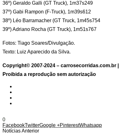
36º) Geraldo Galli (GT Truck), 1m37s249
37º) Gabi Rampon (F-Truck), 1m39s612
38º) Léo Barramacher (GT Truck, 1m45s754
39º) Adriano Rocha (GT Truck), 1m51s767
Fotos: Tiago Soares/Divulgação.
Texto: Luiz Aparecido da Silva.
Copyright© 2007-2024 – carrosecorridas.com.br |
Proibida a reprodução sem autorização
Cascavel
Fórmula Truck
Pedro Muffato
Zilmar Beux
0
Facebook
Twitter
Google +
Pinterest
Whatsapp
Notícias Anterior