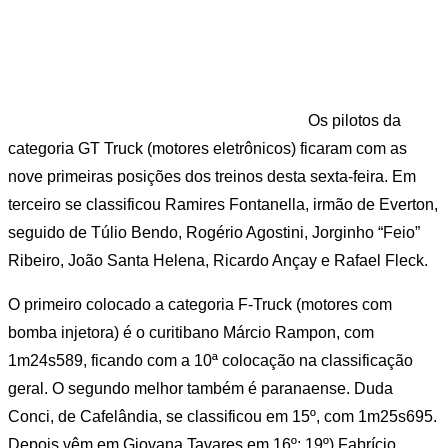
Os pilotos da
categoria GT Truck (motores eletrônicos) ficaram com as
nove primeiras posições dos treinos desta sexta-feira. Em
terceiro se classificou Ramires Fontanella, irmão de Everton,
seguido de Túlio Bendo, Rogério Agostini, Jorginho “Feio”
Ribeiro, João Santa Helena, Ricardo Ançay e Rafael Fleck.
O primeiro colocado a categoria F-Truck (motores com
bomba injetora) é o curitibano Márcio Rampon, com
1m24s589, ficando com a 10ª colocação na classificação
geral. O segundo melhor também é paranaense. Duda
Conci, de Cafelândia, se classificou em 15º, com 1m25s695.
Depois vêm em Giovana Tavares em 16º; 19º) Fabrício