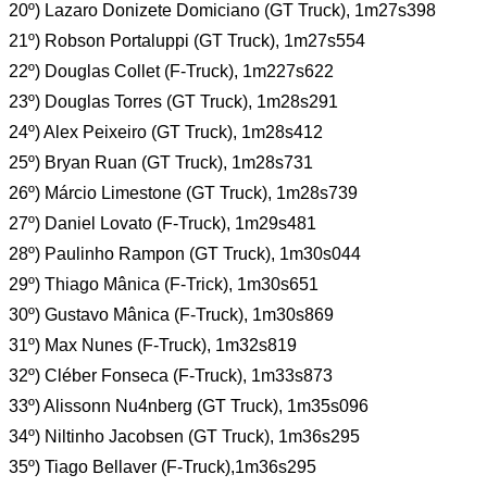
20º) Lazaro Donizete Domiciano (GT Truck), 1m27s398
21º) Robson Portaluppi (GT Truck), 1m27s554
22º) Douglas Collet (F-Truck), 1m227s622
23º) Douglas Torres (GT Truck), 1m28s291
24º) Alex Peixeiro (GT Truck), 1m28s412
25º) Bryan Ruan (GT Truck), 1m28s731
26º) Márcio Limestone (GT Truck), 1m28s739
27º) Daniel Lovato (F-Truck), 1m29s481
28º) Paulinho Rampon (GT Truck), 1m30s044
29º) Thiago Mânica (F-Trick), 1m30s651
30º) Gustavo Mânica (F-Truck), 1m30s869
31º) Max Nunes (F-Truck), 1m32s819
32º) Cléber Fonseca (F-Truck), 1m33s873
33º) Alissonn Nu4nberg (GT Truck), 1m35s096
34º) Niltinho Jacobsen (GT Truck), 1m36s295
35º) Tiago Bellaver (F-Truck),1m36s295