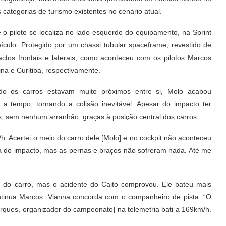
 categorias de turismo existentes no cenário atual.
 o piloto se localiza no lado esquerdo do equipamento, na Sprint
ículo. Protegido por um chassi tubular spaceframe, revestido de
actos frontais e laterais, como aconteceu com os pilotos Marcos
na e Curitiba, respectivamente.
ando os carros estavam muito próximos entre si, Molo acabou
 a tempo, tornando a colisão inevitável. Apesar do impacto ter
, sem nenhum arranhão, graças à posição central dos carros.
h. Acertei o meio do carro dele [Molo] e no cockpit não aconteceu
ça do impacto, mas as pernas e braços não sofreram nada. Até me
 do carro, mas o acidente do Caito comprovou. Ele bateu mais
tinua Marcos. Vianna concorda com o companheiro de pista: “O
rques, organizador do campeonato] na telemetria bati a 169km/h.