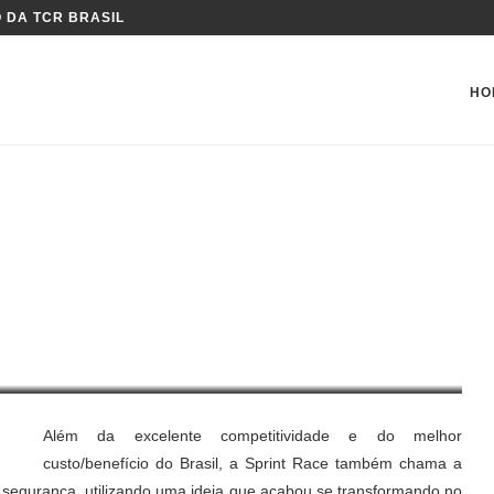
 DA TCR BRASIL
HO
 RACE
Além da excelente competitividade e do melhor
custo/benefício do Brasil, a Sprint Race também chama a
 segurança, utilizando uma ideia que acabou se transformando no