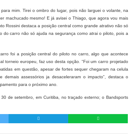
 para mim. Tirei o ombro do lugar, pois não larguei o volante, na
 ter machucado mesmo! E já avisei o Thiago, que agora vou mais
to Rossini destaca a posição central como grande atrativo não só
o do carro não só ajuda na segurança como atrai o piloto, pois a
rro foi a posição central do piloto no carro, algo que acontece
l torneio europeu, faz uso desta opção. “Foi um carro projetado
batidas em questão, apesar de fortes sequer chegaram na celula
 e demais assessórios ja desaceleraram o impacto”, destaca o
uipamento para o próximo ano.
 30 de setembro, em Curitiba, no traçado externo; o Bandsports