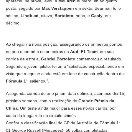
apareceu na prova, levou a
McLaren
número um ao quinto
posto, seguido por
Max Verstappen
em sexto. Bearman foi o
sétimo;
Lindblad
, oitavo;
Bortoleto
, nono; e
Gasly
, em
décimo.
Ao chegar na nona posição, assegurando os primeiros pontos
no ano e também os primeiros da
Audi F1 Team
, em sua
corrida de estreia,
Gabriel Bortoleto
comemorou o resultado.
Segundo o jovem piloto, foi uma “satisfação especial, tendo em
vista que a equipe ainda está em fase de construção dentro da
Fórmula 1
“, salientou”.
A segunda corrida do ano já tem data definida, acontece dia 15,
próxima semana, com a realização do
Grande Prêmio da
China
. Um teste ainda maior para esses novos carros, por
conta da longa reta do circuito chinês.
Confira a classificação final do GP da Austrália de Fórmula 1:
01 George Russell (Mercedes), 58 voltas completadas