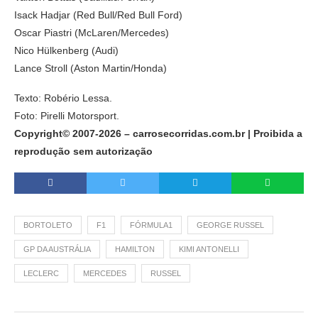
Isack Hadjar (Red Bull/Red Bull Ford)
Oscar Piastri (McLaren/Mercedes)
Nico Hülkenberg (Audi)
Lance Stroll (Aston Martin/Honda)
Texto: Robério Lessa.
Foto: Pirelli Motorsport.
Copyright© 2007-2026 – carrosecorridas.com.br | Proibida a
reprodução sem autorização
BORTOLETO
F1
FÓRMULA1
GEORGE RUSSEL
GP DA AUSTRÁLIA
HAMILTON
KIMI ANTONELLI
LECLERC
MERCEDES
RUSSEL