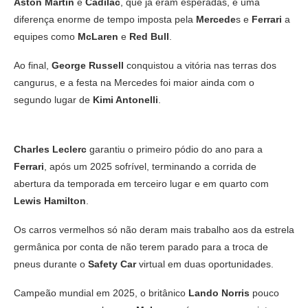
Aston Martin
e
Cadilac
, que já eram esperadas, e uma
diferença enorme de tempo imposta pela
Mercede
s e
Ferrari
a
equipes como
McLaren
e
Red Bull
.
Ao final,
George Russell
conquistou a vitória nas terras dos
cangurus, e a festa na Mercedes foi maior ainda com o
segundo lugar de
Kimi Antonelli
.
Charles Leclerc
garantiu o primeiro pódio do ano para a
Ferrari
, após um 2025 sofrível, terminando a corrida de
abertura da temporada em terceiro lugar e em quarto com
Lewis Hamilton
.
Os carros vermelhos só não deram mais trabalho aos da estrela
germânica por conta de não terem parado para a troca de
pneus durante o
Safety Car
virtual em duas oportunidades.
Campeão mundial em 2025, o britânico
Lando Norris
pouco