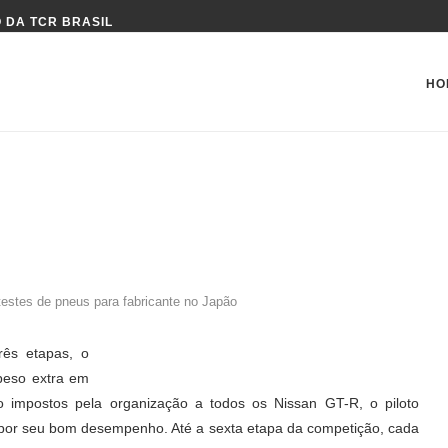
 DA TCR BRASIL
HO
testes de pneus para fabricante no Japão
ês etapas, o
 peso extra em
o impostos pela organização a todos os Nissan GT-R, o piloto
 por seu bom desempenho. Até a sexta etapa da competição, cada