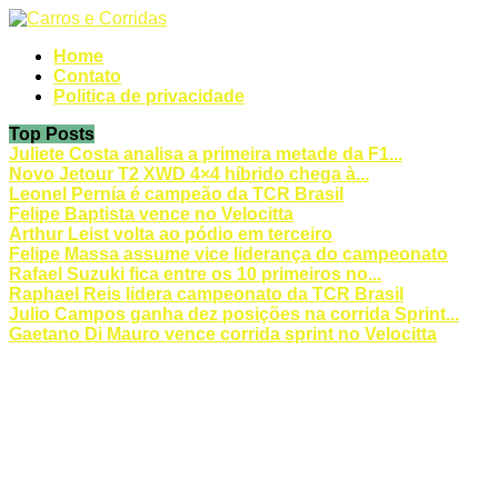
Home
Contato
Politica de privacidade
Top Posts
Juliete Costa analisa a primeira metade da F1...
Novo Jetour T2 XWD 4×4 híbrido chega à...
Leonel Pernía é campeão da TCR Brasil
Felipe Baptista vence no Velocitta
Arthur Leist volta ao pódio em terceiro
Felipe Massa assume vice liderança do campeonato
Rafael Suzuki fica entre os 10 primeiros no...
Raphael Reis lidera campeonato da TCR Brasil
Julio Campos ganha dez posições na corrida Sprint...
Gaetano Di Mauro vence corrida sprint no Velocitta