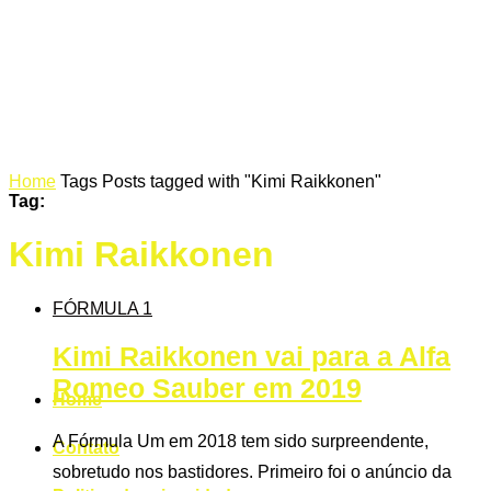
Home
Tags
Posts tagged with "Kimi Raikkonen"
Tag:
Kimi Raikkonen
FÓRMULA 1
Kimi Raikkonen vai para a Alfa
Romeo Sauber em 2019
Home
A Fórmula Um em 2018 tem sido surpreendente,
Contato
sobretudo nos bastidores. Primeiro foi o anúncio da