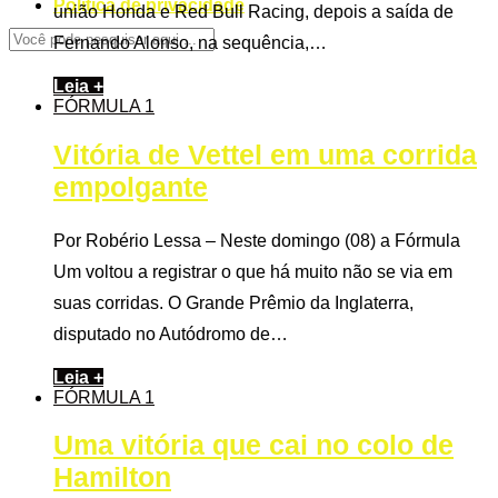
Politica de privacidade
união Honda e Red Bull Racing, depois a saída de
Fernando Alonso, na sequência,…
Leia +
FÓRMULA 1
Vitória de Vettel em uma corrida
empolgante
Por Robério Lessa – Neste domingo (08) a Fórmula
Um voltou a registrar o que há muito não se via em
suas corridas. O Grande Prêmio da Inglaterra,
disputado no Autódromo de…
Leia +
FÓRMULA 1
Uma vitória que cai no colo de
Hamilton