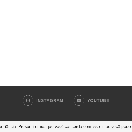
INSTAGRAM
YOUTUBE
2007-2024 - carrosecorridas.com.br | Todos os direitos reservados
experiência. Presumiremos que você concorda com isso, mas você pode 