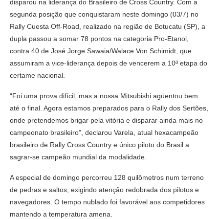
disparou na liderança do Brasileiro de Cross Country. Com a
segunda posição que conquistaram neste domingo (03/7) no
Rally Cuesta Off-Road, realizado na região de Botucatu (SP), a
dupla passou a somar 78 pontos na categoria Pro-Etanol,
contra 40 de José Jorge Sawaia/Walace Von Schimidt, que
assumiram a vice-liderança depois de vencerem a 10ª etapa do
certame nacional.
“Foi uma prova difícil, mas a nossa Mitsubishi agüentou bem
até o final. Agora estamos preparados para o Rally dos Sertões,
onde pretendemos brigar pela vitória e disparar ainda mais no
campeonato brasileiro”, declarou Varela, atual hexacampeão
brasileiro de Rally Cross Country e único piloto do Brasil a
sagrar-se campeão mundial da modalidade.
A especial de domingo percorreu 128 quilômetros num terreno
de pedras e saltos, exigindo atenção redobrada dos pilotos e
navegadores. O tempo nublado foi favorável aos competidores
mantendo a temperatura amena.