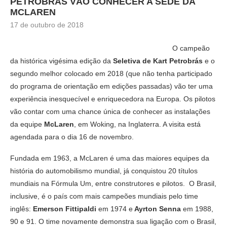
PETROBRÁS VÃO CONHECER A SEDE DA
MCLAREN
17 de outubro de 2018
O campeão
da histórica vigésima edição da
Seletiva de Kart Petrobrás
e o
segundo melhor colocado em 2018 (que não tenha participado
do programa de orientação em edições passadas) vão ter uma
experiência inesquecível e enriquecedora na Europa. Os pilotos
vão contar com uma chance única de conhecer as instalações
da equipe
McLaren
, em Woking, na Inglaterra. A visita está
agendada para o dia 16 de novembro.
Fundada em 1963, a McLaren é uma das maiores equipes da
história do automobilismo mundial, já conquistou 20 títulos
mundiais na Fórmula Um, entre construtores e pilotos. O Brasil,
inclusive, é o país com mais campeões mundiais pelo time
inglês:
Emerson Fittipaldi
em 1974 e
Ayrton Senna
em 1988,
90 e 91. O time novamente demonstra sua ligação com o Brasil,