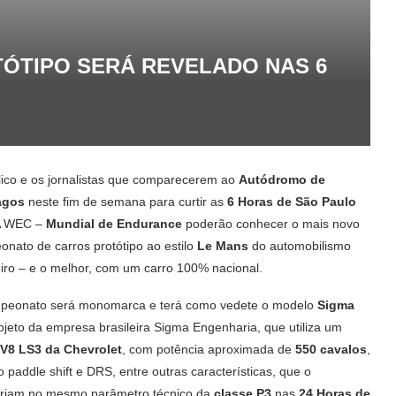
ÓTIPO SERÁ REVELADO NAS 6
ico e os jornalistas que comparecerem ao
Autódromo de
lagos
neste fim de semana para curtir as
6 Horas de São Paulo
A WEC –
Mundial de Endurance
poderão conhecer o mais novo
nato de carros protótipo ao estilo
Le Mans
do automobilismo
eiro – e o melhor, com um carro 100% nacional.
peonato será monomarca e terá como vedete o modelo
Sigma
rojeto da empresa brasileira Sigma Engenharia, que utiliza um
V8 LS3 da Chevrolet
, com potência aproximada de
550 cavalos
,
 paddle shift e DRS, entre outras características, que o
ariam no mesmo parâmetro técnico da
classe P3
nas
24 Horas de