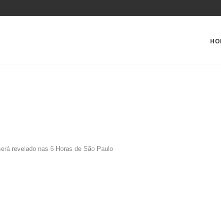
HO
será revelado nas 6 Horas de São Paulo