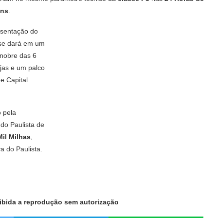
ans
.
esentação do
 se dará em um
 nobre das 6
jas e um palco
e Capital
 pela
 do Paulista de
Mil Milhas
,
a do Paulista.
oibida a reprodução sem autorização