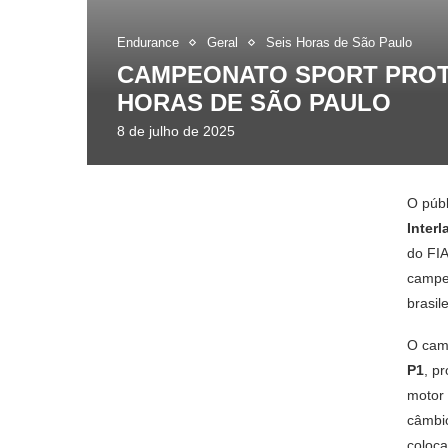
Endurance
Geral
Seis Horas de São Paulo
CAMPEONATO SPORT PROT
HORAS DE SÃO PAULO
8 de julho de 2025
O públ
Inter
do FI
campeo
brasil
O cam
P1
, p
motor
câmbio
coloc