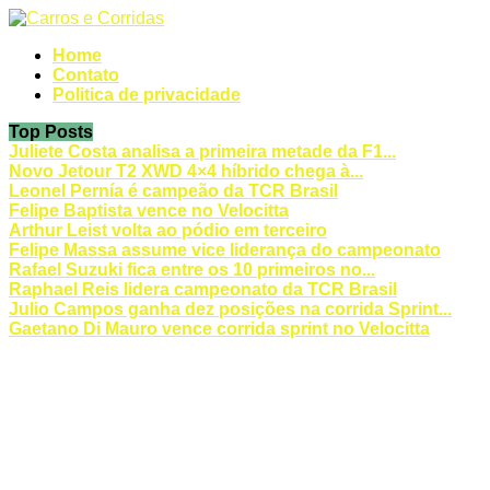
Home
Contato
Politica de privacidade
Top Posts
Juliete Costa analisa a primeira metade da F1...
Novo Jetour T2 XWD 4×4 híbrido chega à...
Leonel Pernía é campeão da TCR Brasil
Felipe Baptista vence no Velocitta
Arthur Leist volta ao pódio em terceiro
Felipe Massa assume vice liderança do campeonato
Rafael Suzuki fica entre os 10 primeiros no...
Raphael Reis lidera campeonato da TCR Brasil
Julio Campos ganha dez posições na corrida Sprint...
Gaetano Di Mauro vence corrida sprint no Velocitta