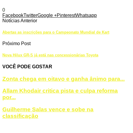
Martinez
Stock Car
0
Facebook
Twitter
Google +
Pinterest
Whatsapp
Notícias Anterior
Abertas as inscrições para o Campeonato Mundial de Kart
Próximo Post
Nova Hilux GR-S já está nas concessionárias Toyota
VOCÊ PODE GOSTAR
Zonta chega em oitavo e ganha ânimo para...
Allam Khodair critica pista e culpa reforma
por...
Guilherme Salas vence e sobe na
classificação