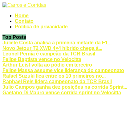
Home
Contato
Politica de privacidade
Top Posts
Juliete Costa analisa a primeira metade da F1...
Novo Jetour T2 XWD 4×4 híbrido chega à...
Leonel Pernía é campeão da TCR Brasil
Felipe Baptista vence no Velocitta
Arthur Leist volta ao pódio em terceiro
Felipe Massa assume vice liderança do campeonato
Rafael Suzuki fica entre os 10 primeiros no...
Raphael Reis lidera campeonato da TCR Brasil
Julio Campos ganha dez posições na corrida Sprint...
Gaetano Di Mauro vence corrida sprint no Velocitta