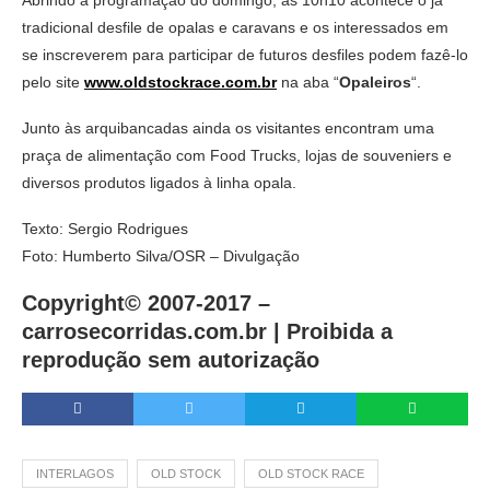
Abrindo a programação do domingo, às 10h10 acontece o já
tradicional desfile de opalas e caravans e os interessados em
se inscreverem para participar de futuros desfiles podem fazê-lo
pelo site
www.oldstockrace.com.br
na aba “
Opaleiros
“.
Junto às arquibancadas ainda os visitantes encontram uma
praça de alimentação com Food Trucks, lojas de souveniers e
diversos produtos ligados à linha opala.
Texto: Sergio Rodrigues
Foto: Humberto Silva/OSR – Divulgação
Copyright© 2007-2017 –
carrosecorridas.com.br |
Proibida a
reprodução sem autorização
INTERLAGOS
OLD STOCK
OLD STOCK RACE