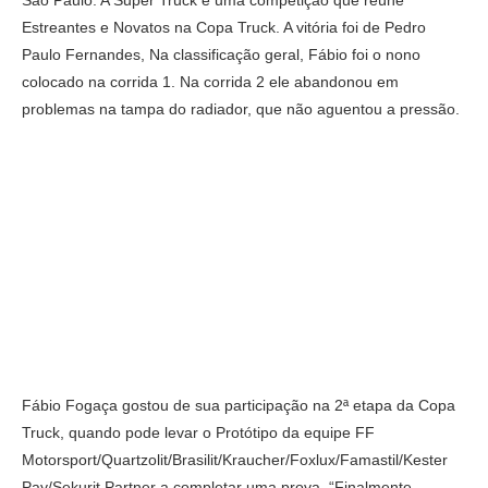
São Paulo. A Super Truck é uma competição que reúne
Estreantes e Novatos na Copa Truck. A vitória foi de Pedro
Paulo Fernandes, Na classificação geral, Fábio foi o nono
colocado na corrida 1. Na corrida 2 ele abandonou em
problemas na tampa do radiador, que não aguentou a pressão.
Fábio Fogaça gostou de sua participação na 2ª etapa da Copa
Truck, quando pode levar o Protótipo da equipe FF
Motorsport/Quartzolit/Brasilit/Kraucher/Foxlux/Famastil/Kester
Pay/Sekurit Partner a completar uma prova. “Finalmente