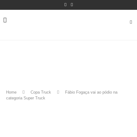
Home
Copa Truck
Fábio Fogaça vai ao pódio na
categoria Super Truck