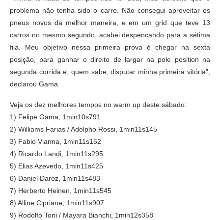
problema não tenha sido o carro. Não consegui aproveitar os
pneus novos da melhor maneira, e em um grid que teve 13
carros no mesmo segundo, acabei despencando para a sétima
fila. Meu objetivo nessa primeira prova é chegar na sexta
posição, para ganhar o direito de largar na pole position na
segunda corrida e, quem sabe, disputar minha primeira vitória”,
declarou Gama.
Veja os dez melhores tempos no warm up deste sábado:
1) Felipe Gama, 1min10s791
2) Williams Farias / Adolpho Rossi, 1min11s145
3) Fabio Vianna, 1min11s152
4) Ricardo Landi, 1min11s295
5) Elias Azevedo, 1min11s425
6) Daniel Daroz, 1min11s483
7) Herberto Heinen, 1min11s545
8) Alline Cipriane, 1min11s907
9) Rodolfo Toni / Mayara Bianchi, 1min12s358