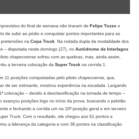
mprevistos do final de semana não tiraram de
Felipe Tozzo
o
to de subir ao pódio e conquistar pontos importantes para as
 pretensões na
Copa Truck
. Na rodada dupla da modalidade dos
os – disputada neste domingo (27), no
Autódromo de Interlagos
piloto chapecoense sofreu com as quebras, mas, ainda assim,
ntiu a terceira colocação da
Super Truck
na corrida 1.
m 11 posições conquistadas pelo piloto chapecoense, que,
ar de ser estreante, mostrou experiência na escalada. Largando
1ª colocação – devido à desclassificação na tomada de tempo –
o avançou posições logo no início da prova, buscando o pelotão
rente e fechando a corrida um na 10ª posição geral e em terceiro
uper Truck. Com o resultado, ele chegou aos 61 pontos e
miu a liderança da categoria e com 36 pontos na classificação