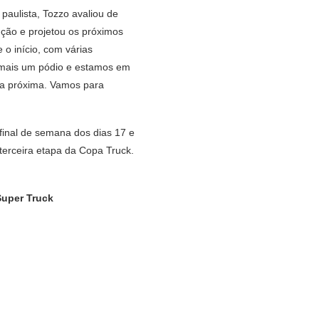
 paulista, Tozzo avaliou de
ução e projetou os próximos
 o início, com várias
s mais um pódio e estamos em
a a próxima. Vamos para
.
 final de semana dos dias 17 e
 terceira etapa da Copa Truck.
Super Truck