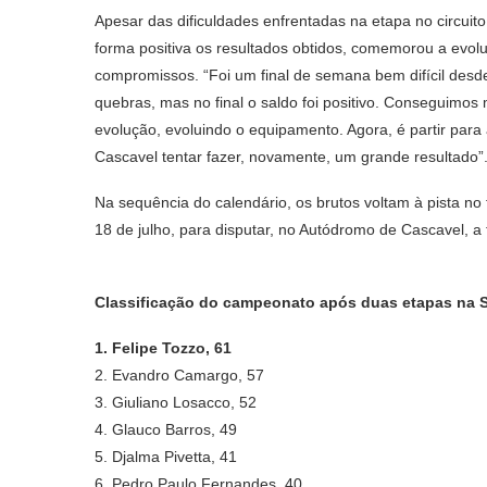
Apesar das dificuldades enfrentadas na etapa no circuito
forma positiva os resultados obtidos, comemorou a evol
compromissos. “Foi um final de semana bem difícil desde
quebras, mas no final o saldo foi positivo. Conseguimo
evolução, evoluindo o equipamento. Agora, é partir par
Cascavel tentar fazer, novamente, um grande resultado”
Na sequência do calendário, os brutos voltam à pista no
18 de julho, para disputar, no Autódromo de Cascavel, a
Classificação do campeonato após duas etapas na
1. Felipe Tozzo, 61
2. Evandro Camargo, 57
3. Giuliano Losacco, 52
4. Glauco Barros, 49
5. Djalma Pivetta, 41
6. Pedro Paulo Fernandes, 40