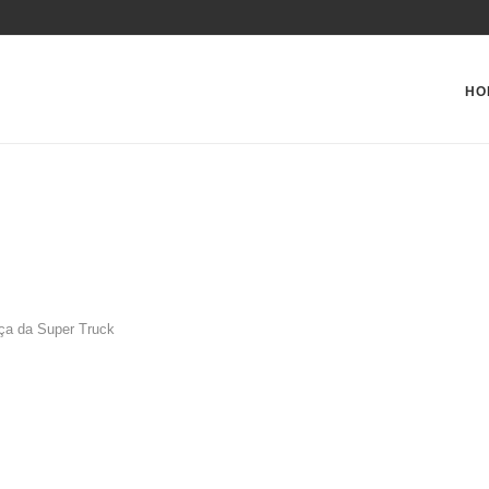
HO
ça da Super Truck