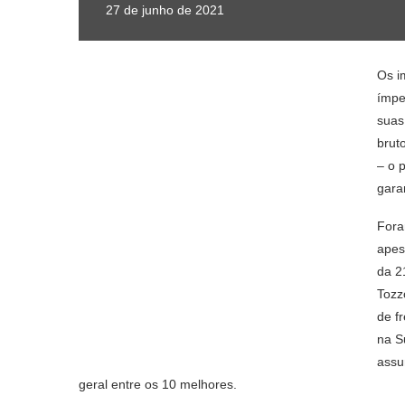
27 de junho de 2021
Os i
ímpe
suas
brut
– o 
gara
Fora
apes
da 2
Tozz
de f
na S
assu
geral entre os 10 melhores.