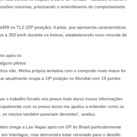
s sessões noturnas, priorizando o entendimento do comportamento
499 no TL2 (20º posição). A pista, que apresenta características
res a 350 km/h durante os treinos, estabelecendo novo recorde de
leto após os
alguns pilotos
ros não. Minha própria tentativa com o composto mais macio foi
, que atualmente ocupa a 19ª posição no Mundial com 19 pontos
 que o trabalho focado nos pneus mais duros trouxe informações
incipalmente com os pneus duros me ajudou a entender como os
, os macios também pareciam decentes”, avaliou.
oleto chega a Las Vegas após um GP do Brasil particularmente
cil em Interlagos, mas demonstra estar renovado para o desafio.