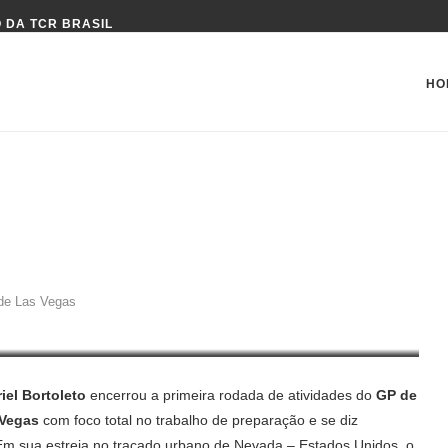
 DA TCR BRASIL
HO
ISTA GP DE LAS VEGAS
 de Las Vegas
iel Bortoleto
encerrou a primeira rodada de atividades do
GP de
 Vegas
com foco total no trabalho de preparação e se diz
Em sua estreia no traçado urbano de Nevada – Estados Unidos, o