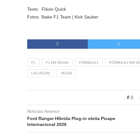
Texto: Flávio Quick
Fotos: Stake F1 Team | Kick Sauber
F1
F1 EM VEGAS
FÓRMULA 1
FÓRMULA 1 EM V
LAS VEGAS
VEGAS
0
Notícias Anterior
Ford Ranger Híbrida Plug-in eleita Picape
Internacional 2026