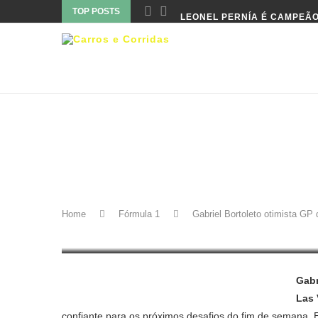
TOP POSTS
LEONEL PERNÍA É CAMPEÃO
Fórmula 1
Geral
GABRIEL BORTOLETO OTIM
Home
Fórmula 1
Gabriel Bortoleto otimista GP
21 de novembro de 2025
Gabr
Las
confiante para os próximos desafios do fim de semana. 