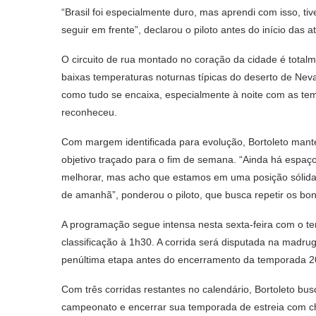
“Brasil foi especialmente duro, mas aprendi com isso, t
seguir em frente”, declarou o piloto antes do início das a
O circuito de rua montado no coração da cidade é totalme
baixas temperaturas noturnas típicas do deserto de Neva
como tudo se encaixa, especialmente à noite com as temp
reconheceu.
Com margem identificada para evolução, Bortoleto mant
objetivo traçado para o fim de semana. “Ainda há espaç
melhorar, mas acho que estamos em uma posição sólida c
de amanhã”, ponderou o piloto, que busca repetir os bon
A programação segue intensa nesta sexta-feira com o terce
classificação à 1h30. A corrida será disputada na mad
penúltima etapa antes do encerramento da temporada 2
Com três corridas restantes no calendário, Bortoleto b
campeonato e encerrar sua temporada de estreia com c