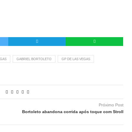
EGAS
GABRIEL BORTOLETO
GP DE LAS VEGAS
Próximo Post
Bortoleto abandona corrida após toque com Stroll