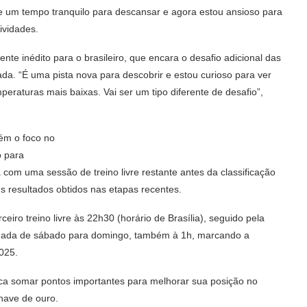
ive um tempo tranquilo para descansar e agora estou ansioso para
tividades.
nte inédito para o brasileiro, que encara o desafio adicional das
da. “É uma pista nova para descobrir e estou curioso para ver
eraturas mais baixas. Vai ser um tipo diferente de desafio”,
ém o foco no
o para
om uma sessão de treino livre restante antes da classificação
s resultados obtidos nas etapas recentes.
iro treino livre às 22h30 (horário de Brasília), seguido pela
rugada de sábado para domingo, também à 1h, marcando a
025.
usca somar pontos importantes para melhorar sua posição no
have de ouro.