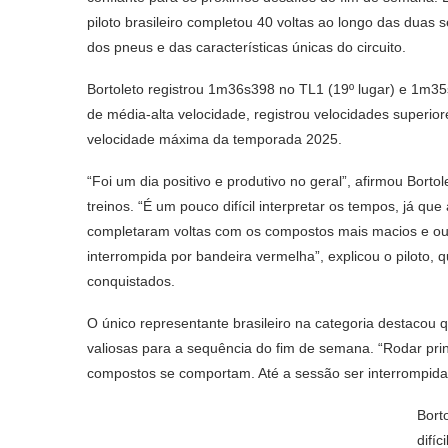
piloto brasileiro completou 40 voltas ao longo das dua
dos pneus e das características únicas do circuito.
Bortoleto registrou 1m36s398 no TL1 (19º lugar) e 1m35s
de média-alta velocidade, registrou velocidades superio
velocidade máxima da temporada 2025.
“Foi um dia positivo e produtivo no geral”, afirmou Borto
treinos. “É um pouco difícil interpretar os tempos, já que 
completaram voltas com os compostos mais macios e out
interrompida por bandeira vermelha”, explicou o piloto
conquistados.
O único representante brasileiro na categoria destacou
valiosas para a sequência do fim de semana. “Rodar pr
compostos se comportam. Até a sessão ser interrompida
Bort
difí