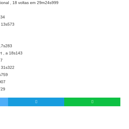
onal , 18 voltas em 29m24s999
634
a 13s573
17s283
t , a 18s143
87
 31s322
s759
007
729