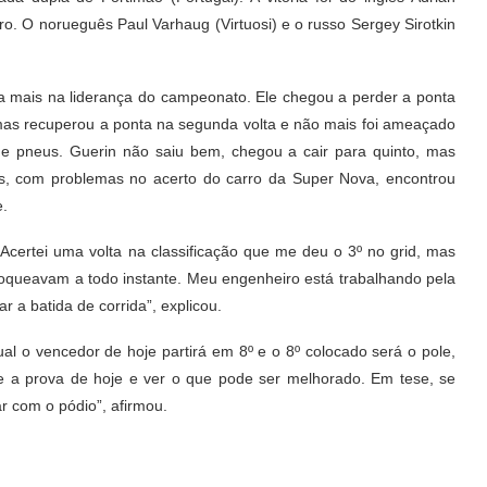
o. O norueguês Paul Varhaug (Virtuosi) e o russo Sergey Sirotkin
da mais na liderança do campeonato. Ele chegou a perder a ponta
 mas recuperou a ponta na segunda volta e não mais foi ameaçado
e pneus. Guerin não saiu bem, chegou a cair para quinto, mas
is, com problemas no acerto do carro da Super Nova, encontrou
e.
Acertei uma volta na classificação que me deu o 3º no grid, mas
loqueavam a todo instante. Meu engenheiro está trabalhando pela
ar a batida de corrida”, explicou.
ual o vencedor de hoje partirá em 8º e o 8º colocado será o pole,
e a prova de hoje e ver o que pode ser melhorado. Em tese, se
r com o pódio”, afirmou.