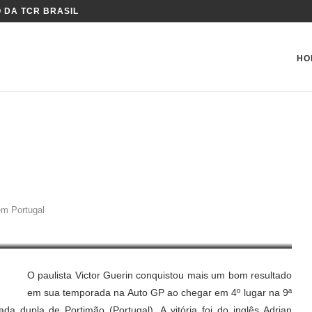
 DA TCR BRASIL
HO
MEIRA CORRIDA EM PORTUGAL
em Portugal
O paulista Victor Guerin conquistou mais um bom resultado
em sua temporada na Auto GP ao chegar em 4º lugar na 9ª
a dupla de Portimão (Portugal). A vitória foi do inglês Adrian