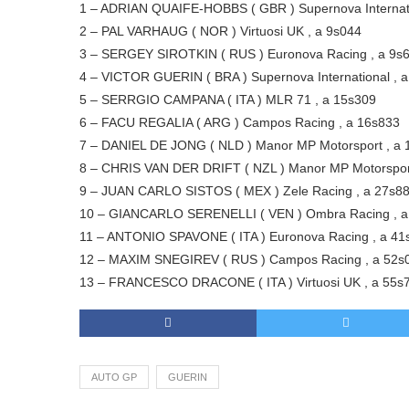
1 – ADRIAN QUAIFE-HOBBS ( GBR ) Supernova Internati
2 – PAL VARHAUG ( NOR ) Virtuosi UK , a 9s044
3 – SERGEY SIROTKIN ( RUS ) Euronova Racing , a 9s
4 – VICTOR GUERIN ( BRA ) Supernova International , 
5 – SERRGIO CAMPANA ( ITA ) MLR 71 , a 15s309
6 – FACU REGALIA ( ARG ) Campos Racing , a 16s833
7 – DANIEL DE JONG ( NLD ) Manor MP Motorsport , a 
8 – CHRIS VAN DER DRIFT ( NZL ) Manor MP Motorspor
9 – JUAN CARLO SISTOS ( MEX ) Zele Racing , a 27s8
10 – GIANCARLO SERENELLI ( VEN ) Ombra Racing , a
11 – ANTONIO SPAVONE ( ITA ) Euronova Racing , a 41
12 – MAXIM SNEGIREV ( RUS ) Campos Racing , a 52s
13 – FRANCESCO DRACONE ( ITA ) Virtuosi UK , a 55s
AUTO GP
GUERIN