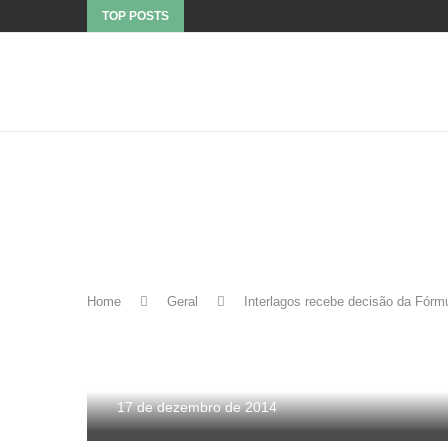
TOP POSTS
Home
Geral
Interlagos recebe decisão da Fórm
Geral
INTERLAGOS RECEBE DECI
17 de dezembro de 2014