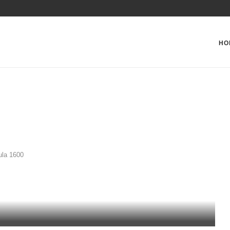
HO
ula 1600
SÃO DA FÓRMULA 1600