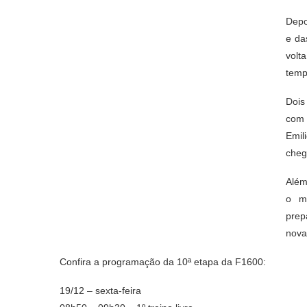
Depo
e da
volt
temp
Dois
com 
Emil
cheg
Além
o m
prep
nova
Confira a programação da 10ª etapa da F1600:
19/12 – sexta-feira