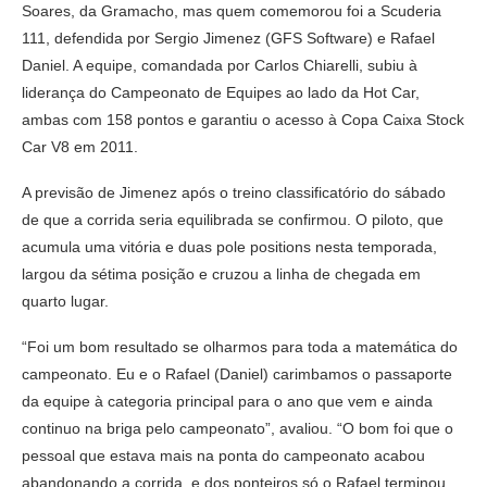
Soares, da Gramacho, mas quem comemorou foi a Scuderia
111, defendida por Sergio Jimenez (GFS Software) e Rafael
Daniel. A equipe, comandada por Carlos Chiarelli, subiu à
liderança do Campeonato de Equipes ao lado da Hot Car,
ambas com 158 pontos e garantiu o acesso à Copa Caixa Stock
Car V8 em 2011.
A previsão de Jimenez após o treino classificatório do sábado
de que a corrida seria equilibrada se confirmou. O piloto, que
acumula uma vitória e duas pole positions nesta temporada,
largou da sétima posição e cruzou a linha de chegada em
quarto lugar.
“Foi um bom resultado se olharmos para toda a matemática do
campeonato. Eu e o Rafael (Daniel) carimbamos o passaporte
da equipe à categoria principal para o ano que vem e ainda
continuo na briga pelo campeonato”, avaliou. “O bom foi que o
pessoal que estava mais na ponta do campeonato acabou
abandonando a corrida, e dos ponteiros só o Rafael terminou.