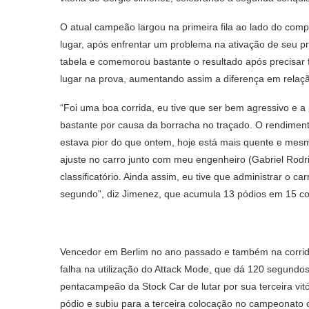
O atual campeão largou na primeira fila ao lado do com
lugar, após enfrentar um problema na ativação de seu p
tabela e comemorou bastante o resultado após precisar f
lugar na prova, aumentando assim a diferença em relaçã
“Foi uma boa corrida, eu tive que ser bem agressivo e a
bastante por causa da borracha no traçado. O rendimen
estava pior do que ontem, hoje está mais quente e me
ajuste no carro junto com meu engenheiro (Gabriel Rod
classificatório. Ainda assim, eu tive que administrar o c
segundo”, diz Jimenez, que acumula 13 pódios em 15 cor
Vencedor em Berlim no ano passado e também na corrida 
falha na utilização do Attack Mode, que dá 120 segundos
pentacampeão da Stock Car de lutar por sua terceira vitór
pódio e subiu para a terceira colocação no campeonato