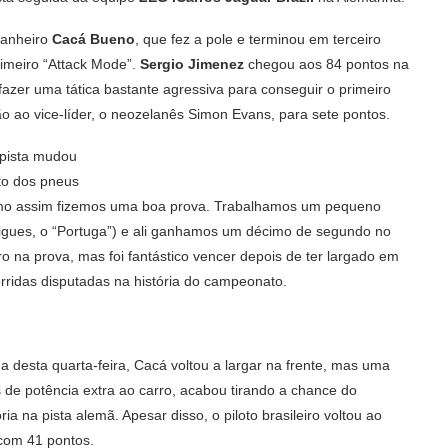
panheiro
Cacá Bueno
, que fez a pole e terminou em terceiro
rimeiro “Attack Mode”.
Sergio Jimenez
chegou aos 84 pontos na
azer uma tática bastante agressiva para conseguir o primeiro
o ao vice-líder, o neozelanês Simon Evans, para sete pontos.
 pista mudou
to dos pneus
smo assim fizemos uma boa prova. Trabalhamos um pequeno
rigues, o “Portuga”) e ali ganhamos um décimo de segundo no
arro na prova, mas foi fantástico vencer depois de ter largado em
ridas disputadas na história do campeonato.
desta quarta-feira, Cacá voltou a largar na frente, mas uma
 de potência extra ao carro, acabou tirando a chance do
ia na pista alemã. Apesar disso, o piloto brasileiro voltou ao
 com 41 pontos.