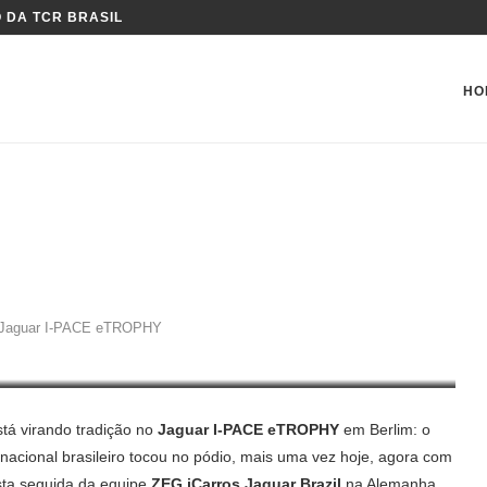
 DA TCR BRASIL
HO
DERANÇA NO JAGUAR I-PACE
o Jaguar I-PACE eTROPHY
stá virando tradição no
Jaguar I-PACE eTROPHY
em Berlim: o
 nacional brasileiro tocou no pódio, mais uma vez hoje, agora com
sta seguida da equipe
ZEG iCarros Jaguar Brazil
na Alemanha.