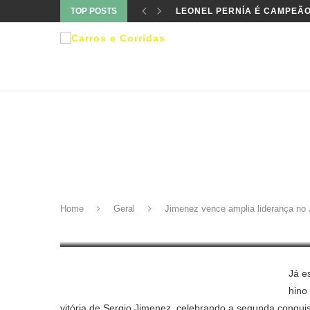
TOP POSTS
LEONEL PERNÍA É CAMPEÃO
Geral
JIMENEZ VENCE AMPLIA LI
ETROPHY
Home
Geral
Jimenez vence amplia liderança n
6 de agosto de 2020
Já e
hino
vitória de Sergio Jimenez, celebrando a segunda conqui