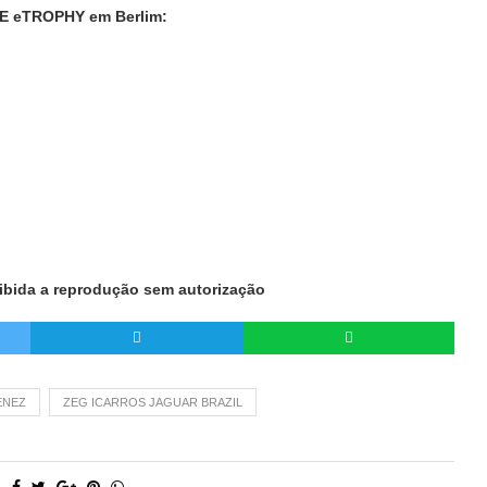
CE eTROPHY em Berlim:
oibida a reprodução sem autorização
ENEZ
ZEG ICARROS JAGUAR BRAZIL