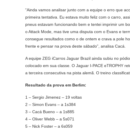
“Ainda vamos analisar junto com a equipe o erro que ac
primeira tentativa. Eu estava muito feliz com o carro, a
pneus estavam funcionando bem e tentei imprimir um bo
o Attack Mode, mas tive uma disputa com o Evans e term
consegue resultados como o de ontem e crava a pole hoj
frente e pensar na prova deste sábado”, analisa Cacá.
A equipe ZEG iCarros Jaguar Brazil ainda subiu no pódio
colocado em sua classe. O Jaguar I-PACE eTROPHY ret
a terceira consecutiva na pista alemã. O treino classifi
Resultado da prova em Berlim:
1 – Sergio Jimenez – 19 voltas
2 – Simon Evans – a 1s384
3 – Cacá Bueno – a 1s885
4 – Oliver Webb – a 5s071
5 – Nick Foster – a 6s059