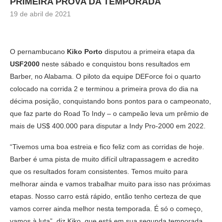
PRIMEIRA PROVA DA TEMPORADA
19 de abril de 2021
O pernambucano
Kiko Porto
disputou a primeira etapa da
USF2000
neste sábado e conquistou bons resultados em
Barber, no Alabama. O piloto da equipe DEForce foi o quarto
colocado na corrida 2 e terminou a primeira prova do dia na
décima posição, conquistando bons pontos para o campeonato,
que faz parte do Road To Indy – o campeão leva um prêmio de
mais de US$ 400.000 para disputar a Indy Pro-2000 em 2022.
“Tivemos uma boa estreia e fico feliz com as corridas de hoje.
Barber é uma pista de muito difícil ultrapassagem e acredito
que os resultados foram consistentes. Temos muito para
melhorar ainda e vamos trabalhar muito para isso nas próximas
etapas. Nosso carro está rápido, então tenho certeza de que
vamos correr ainda melhor nesta temporada. É só o começo,
vamos à luta”, diz Kiko, que está em sua segunda temporada