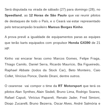
Será disputada na virada de sábado (27) para domingo (28), no
Speedland
, as
12 Horas de São Paulo
que vai reunir pilotos
de destaques de todo o País, e o Ceará vai estar representado
pelo tetracampeão brasileiro
Marcus Borges Kinho
.
A prova prevê a igualdade de equipamentos paras as equipes
que terão karts equipados com propulsor
Honda GX390
de 21
HP.
Kinho vai encarar feras como Marcos Gomes, Felipe Fraga,
Thiago Camilo, Daniel Serra, Ricardo Maurício, Bia Figueiredo,
Raphael Abbate (todos da Stock Car), Beto Monteiro, Caio
Collet, Vinícius Ponce, Danilo Dirani, dentre outros.
O cearense vai compor o time da
RT Motorsport
que terá os
pilotos Alan Synthes, Alain Sisdeli, Bruno Lima, Rodrigo Soares,
Rafael Caputi, Vinícius Papareli, Renato Jader, Fred Simioni,
Diogo Zucarelli, Bruno Bezerra, Oscar Alves, André Salmória e