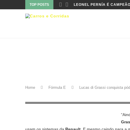
TOP POSTS
LEONEL PERNÍA É CAMPEÃO
Fórmula E
LUCAS DI GRASSI CONQUIS
Home
Fórmula E
Lucas di Grassi conquista pód
20 de fevereiro de 2017
“Ain
Gras
usam os sistemas da
Renault
. E mesmo caindo para a q