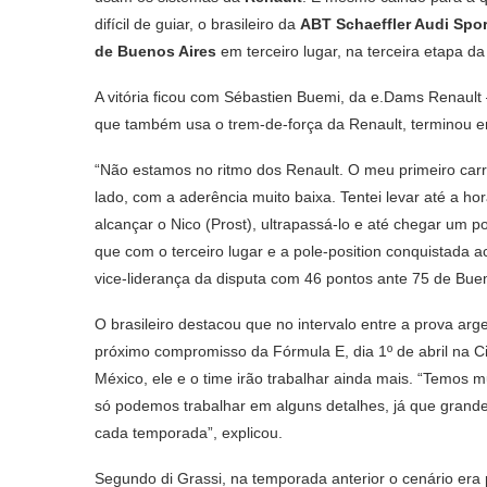
difícil de guiar, o brasileiro da
ABT Schaeffler Audi Spor
de Buenos Aires
em terceiro lugar, na terceira etapa 
A vitória ficou com Sébastien Buemi, da e.Dams Renault 
que também usa o trem-de-força da Renault, terminou 
“Não estamos no ritmo dos Renault. O meu primeiro carro e
lado, com a aderência muito baixa. Tentei levar até a ho
alcançar o Nico (Prost), ultrapassá-lo e até chegar um 
que com o terceiro lugar e a pole-position conquistad
vice-liderança da disputa com 46 pontos ante 75 de Bue
O brasileiro destacou que no intervalo entre a prova arge
próximo compromisso da Fórmula E, dia 1º de abril na C
México, ele e o time irão trabalhar ainda mais. “Temos m
só podemos trabalhar em alguns detalhes, já que grande
cada temporada”, explicou.
Segundo di Grassi, na temporada anterior o cenário era p