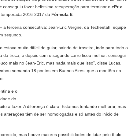
t
conseguiu fazer belíssima recuperação para terminar o
ePrix
da temporada 2016-2017 da
Fórmula E
.
– a terceira consecutiva; Jean-Eric Vergne, da Techeetah, equipe
em segundo.
stava muito difícil de guiar, saindo de traseira, indo para todo o
ra da troca, e depois com o segundo carro ficou melhor: consegui
pouco mais no Jean-Eric, mas nada mais que isso”, disse Lucas,
a acabou somando 18 pontos em Buenos Aires, que o mantêm na
mi.
ntina e o
idade do
uito a fazer. A diferença é clara. Estamos tentando melhorar, mas
s alterações têm de ser homologadas e só antes do início de
arecido, mas houve maiores possibilidades de lutar pelo título.