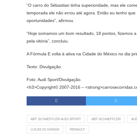
“O carro do Sébastian tinha superioridade, mas ele comet
temporada ele não errou até agora. Então eu tenho que t
oportunidades”, afirmou.
“Hoje somamos um bom resultado, 18 pontos, fizemos a p
pela vitória”, concluiu.
A Fórmula E volta à ativa na Cidade do México no dia pri
Texto: Divulgação.
Foto: Audi Sport/Divulgação.
<h3>Copyright© 2007-2016 – <strong>carrosecorridas.co
ABT SCHAEFFLER AUDI SPORT
ABT-SCHAEFFLER
AU
LUCAS DI GRASSI
RENAULT