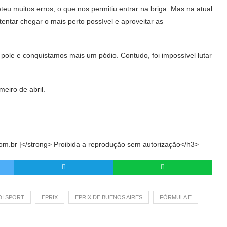
eu muitos erros, o que nos permitiu entrar na briga. Mas na atual
entar chegar o mais perto possível e aproveitar as
ole e conquistamos mais um pódio. Contudo, foi impossível lutar
meiro de abril.
m.br |</strong> Proibida a reprodução sem autorização</h3>
DI SPORT
EPRIX
EPRIX DE BUENOS AIRES
FÓRMULA E