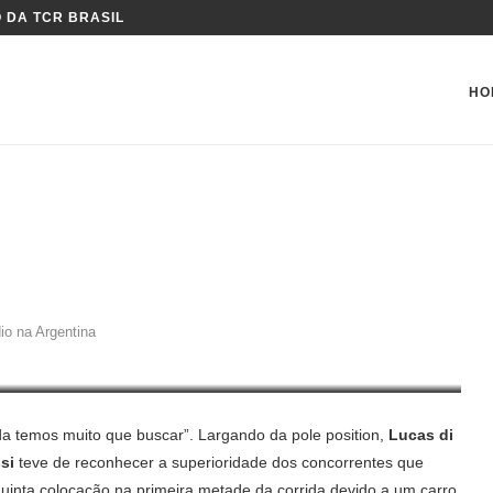
 DA TCR BRASIL
HO
TA PÓDIO NA ARGENTINA
io na Argentina
da temos muito que buscar”. Largando da pole position,
Lucas di
si
teve de reconhecer a superioridade dos concorrentes que
uinta colocação na primeira metade da corrida devido a um carro