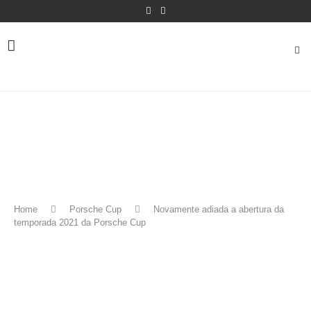
Home
Porsche Cup
Novamente adiada a abertura da
temporada 2021 da Porsche Cup