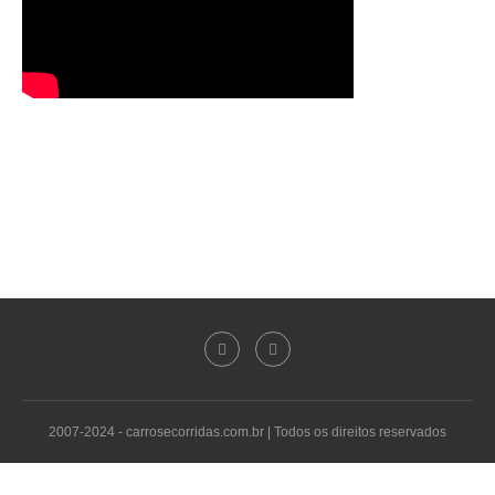
2007-2024 - carrosecorridas.com.br | Todos os direitos reservados