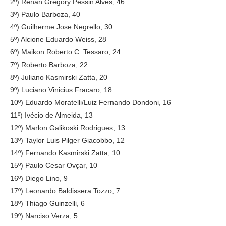
2º) Renan Gregory Pessin Alves, 46
3º) Paulo Barboza, 40
4º) Guilherme Jose Negrello, 30
5º) Alcione Eduardo Weiss, 28
6º) Maikon Roberto C. Tessaro, 24
7º) Roberto Barboza, 22
8º) Juliano Kasmirski Zatta, 20
9º) Luciano Vinicius Fracaro, 18
10º) Eduardo Moratelli/Luiz Fernando Dondoni, 16
11º) Ivécio de Almeida, 13
12º) Marlon Galikoski Rodrigues, 13
13º) Taylor Luis Pilger Giacobbo, 12
14º) Fernando Kasmirski Zatta, 10
15º) Paulo Cesar Ovçar, 10
16º) Diego Lino, 9
17º) Leonardo Baldissera Tozzo, 7
18º) Thiago Guinzelli, 6
19º) Narciso Verza, 5