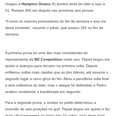
chegou a
Hampton Downs
91 pontos atrás do líder e saiu a
51. Restam 450 em disputa nas próximas seis provas.
“Fomos os maiores pontuadores do fim de semana e isso me
deixa contente”, resumiu o piloto, que anotou 181 no fim de
semana.
A primeira prova foi uma das mais consistentes do
representante da
M2 Competition
neste ano. Piquet largou em
quinto e avançou para terceiro na primeira volta. Depois
enfileirou voltas mais rápidas que as dos líderes, até assumir o
segundo lugar a cinco giros do fim. Abriu a penúltima volta final
a dois milésimos do líder, mas o ataque foi defendido e Pedro
acabou recebendo a bandeirada em segundo.
Para a segunda prova, o sorteio no pódio determinou a
inversão de seis posições no grid. Piquet largou em quinto e fez
duas ultrapassagens ao longo das 15 voltas, para levar mais