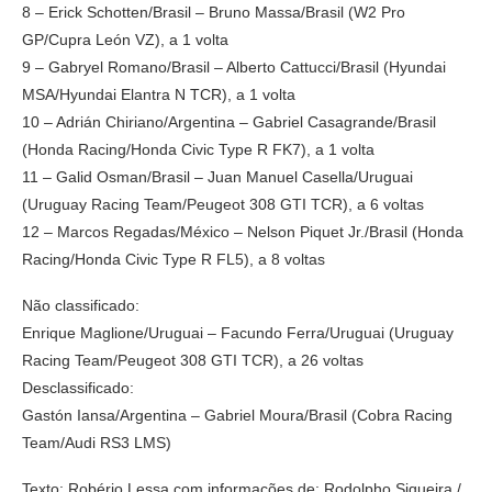
8 – Erick Schotten/Brasil – Bruno Massa/Brasil (W2 Pro
GP/Cupra León VZ), a 1 volta
9 – Gabryel Romano/Brasil – Alberto Cattucci/Brasil (Hyundai
MSA/Hyundai Elantra N TCR), a 1 volta
10 – Adrián Chiriano/Argentina – Gabriel Casagrande/Brasil
(Honda Racing/Honda Civic Type R FK7), a 1 volta
11 – Galid Osman/Brasil – Juan Manuel Casella/Uruguai
(Uruguay Racing Team/Peugeot 308 GTI TCR), a 6 voltas
12 – Marcos Regadas/México – Nelson Piquet Jr./Brasil (Honda
Racing/Honda Civic Type R FL5), a 8 voltas
Não classificado:
Enrique Maglione/Uruguai – Facundo Ferra/Uruguai (Uruguay
Racing Team/Peugeot 308 GTI TCR), a 26 voltas
Desclassificado:
Gastón Iansa/Argentina – Gabriel Moura/Brasil (Cobra Racing
Team/Audi RS3 LMS)
Texto: Robério Lessa com informações de: Rodolpho Siqueira /