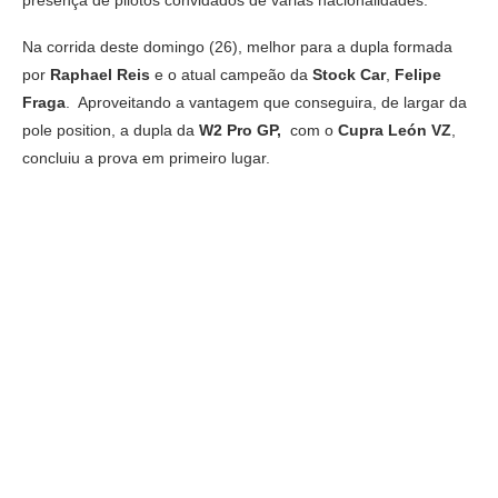
presença de pilotos convidados de várias nacionalidades.
Na corrida deste domingo (26), melhor para a dupla formada
por
Raphael Reis
e o atual campeão da
Stock Car
,
Felipe
Fraga
. Aproveitando a vantagem que conseguira, de largar da
pole position, a dupla da
W2 Pro GP,
com o
Cupra León VZ
,
concluiu a prova em primeiro lugar.