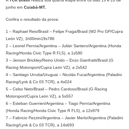
A
TCR Brasil
realiza sua quarta etapa entre os dias 19 e 20 de
junho em
Cuiabá-MT.
Confira o resultado da prova:
1 – Raphael Reis/Brasil – Felipe Fraga/Brasil (W2 Pro GP/Cupra
León VZ), 1h00min19s786
2 – Leonel Pernía/Argentina – Julián Santero/Argentina (Honda
Racing/Honda Civic Type R FL5), a 1s580
3 – Jenson Brickley/Reino Unido – Enzo Gianfratti/Brasil (G
Racing Motorsport/Cupra León VZ), a 2s542
4 – Santiago Urrutia/Uruguai – Nicolás Fuca/Argentina (Paladini
Racing/Lynk & Co 03 TCR), a 4s024
5 – Celso Neto/Brasil – Pedro Cardoso/Brasil (G Racing
Motorsport/Cupra León VZ), a 5s557
6 – Esteban Guerrieri/Argentina – Tiago Pernía/Argentina
(Honda Racing/Honda Civic Type R FL5), a 12s979
7 – Fabricio Pezzini/Argentina – Javier Merlo/Argentina (Paladini
Racing/Lynk & Co 03 TCR), a 14s693