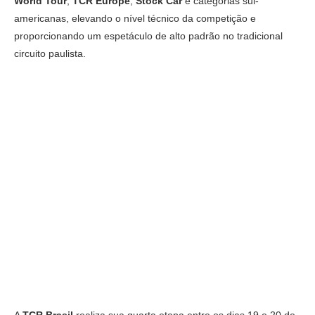
World Tour
,
TCR Europe
,
Stock Car
e categorias sul-
americanas, elevando o nível técnico da competição e
proporcionando um espetáculo de alto padrão no tradicional
circuito paulista.