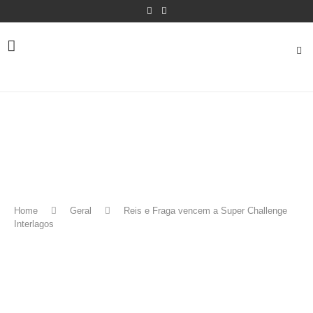
Home
Geral
Reis e Fraga vencem a Super Challenge
Interlagos