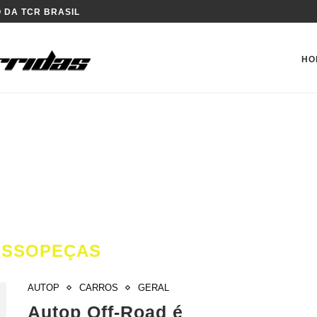
 DA TCR BRASIL
HO
ASSOPEÇAS
AUTOP
CARROS
GERAL
Autop Off-Road é