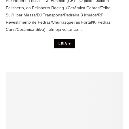
Por Robério Lessa – Do Eusébio (CE) – O piloto Juliano
Felisberto, da Felisberto Racing (Cerâmica Cebrati/Telha
Sul/Hiper Massa/DJ Transporte/Pedreira 3 Irmãos/RP
Revestimento de Pedras/Churrasqueiras Fortal/Ki Pedras
Cariri/Cerâmica Silva), almeja voltar ao…
LEIA +