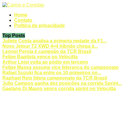
Home
Contato
Politica de privacidade
Top Posts
Juliete Costa analisa a primeira metade da F1...
Novo Jetour T2 XWD 4×4 híbrido chega à...
Leonel Pernía é campeão da TCR Brasil
Felipe Baptista vence no Velocitta
Arthur Leist volta ao pódio em terceiro
Felipe Massa assume vice liderança do campeonato
Rafael Suzuki fica entre os 10 primeiros no...
Raphael Reis lidera campeonato da TCR Brasil
Julio Campos ganha dez posições na corrida Sprint...
Gaetano Di Mauro vence corrida sprint no Velocitta