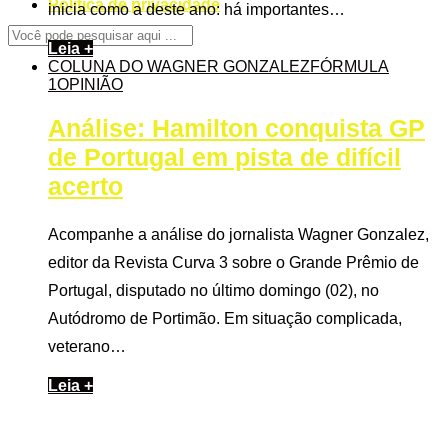
Politica de privacidade
inicia como a deste ano: há importantes…
Leia +
COLUNA DO WAGNER GONZALEZ
FÓRMULA
1
OPINIÃO
Análise: Hamilton conquista GP
de Portugal em pista de difícil
acerto
Acompanhe a análise do jornalista Wagner Gonzalez,
editor da Revista Curva 3 sobre o Grande Prêmio de
Portugal, disputado no último domingo (02), no
Autódromo de Portimão. Em situação complicada,
veterano…
Leia +