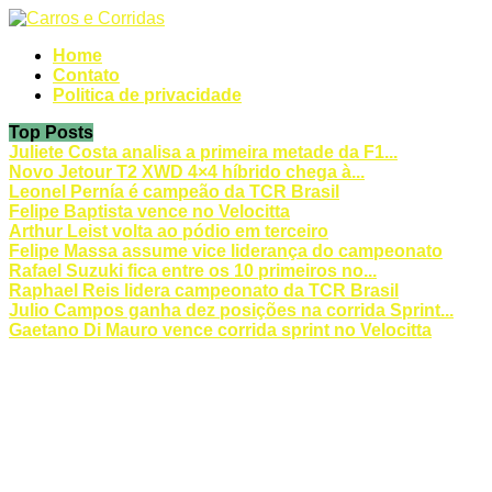
Home
Contato
Politica de privacidade
Top Posts
Juliete Costa analisa a primeira metade da F1...
Novo Jetour T2 XWD 4×4 híbrido chega à...
Leonel Pernía é campeão da TCR Brasil
Felipe Baptista vence no Velocitta
Arthur Leist volta ao pódio em terceiro
Felipe Massa assume vice liderança do campeonato
Rafael Suzuki fica entre os 10 primeiros no...
Raphael Reis lidera campeonato da TCR Brasil
Julio Campos ganha dez posições na corrida Sprint...
Gaetano Di Mauro vence corrida sprint no Velocitta