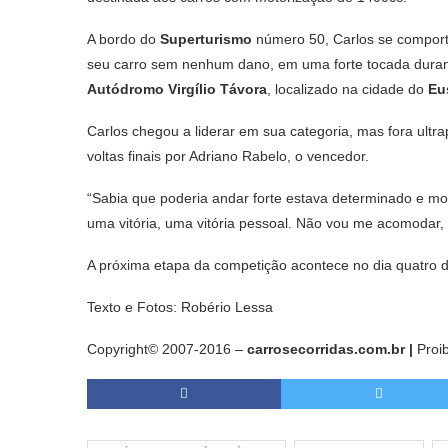
A bordo do
Superturismo
número 50, Carlos se comporto
seu carro sem nenhum dano, em uma forte tocada durante
Autódromo Virgílio Távora
, localizado na cidade do
Eu
Carlos chegou a liderar em sua categoria, mas fora ultr
voltas finais por Adriano Rabelo, o vencedor.
“Sabia que poderia andar forte estava determinado e mo
uma vitória, uma vitória pessoal. Não vou me acomodar,
A próxima etapa da competição acontece no dia quatro
Texto e Fotos: Robério Lessa
Copyright© 2007-2016 –
carrosecorridas.com.br |
Proib