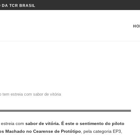
 DA TCR BRASIL
HO
REIA COM SABOR DE VITÓRIA
 tem estreia com sabor de vitória
estreia com
sabor de vitória. É este o sentimento do piloto
os Machado no Cearense de Protótipo
, pela categoria EP3,