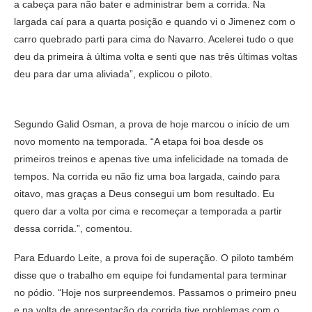
a cabeça para não bater e administrar bem a corrida. Na
largada caí para a quarta posição e quando vi o Jimenez com o
carro quebrado parti para cima do Navarro. Acelerei tudo o que
deu da primeira à última volta e senti que nas três últimas voltas
deu para dar uma aliviada”, explicou o piloto.
Segundo Galid Osman, a prova de hoje marcou o início de um
novo momento na temporada. “A etapa foi boa desde os
primeiros treinos e apenas tive uma infelicidade na tomada de
tempos. Na corrida eu não fiz uma boa largada, caindo para
oitavo, mas graças a Deus consegui um bom resultado. Eu
quero dar a volta por cima e recomeçar a temporada a partir
dessa corrida.”, comentou.
Para Eduardo Leite, a prova foi de superação. O piloto também
disse que o trabalho em equipe foi fundamental para terminar
no pódio. “Hoje nos surpreendemos. Passamos o primeiro pneu
e na volta de apresentação da corrida tive problemas com o